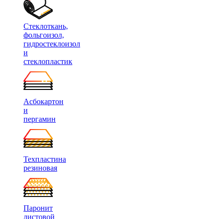
Стеклоткань,
фольгоизол,
гидростеклоизол
и
стеклопластик
Асбокартон
и
пергамин
Техпластина
резиновая
Паронит
листовой