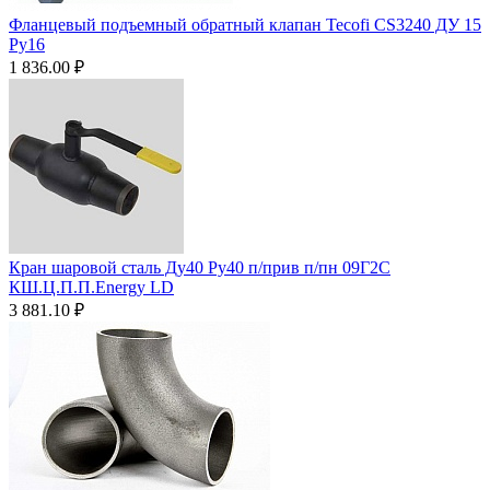
Фланцевый подъемный обратный клапан Tecofi CS3240 ДУ 15
Ру16
1 836.00
₽
Кран шаровой сталь Ду40 Ру40 п/прив п/пн 09Г2С
КШ.Ц.П.П.Energy LD
3 881.10
₽