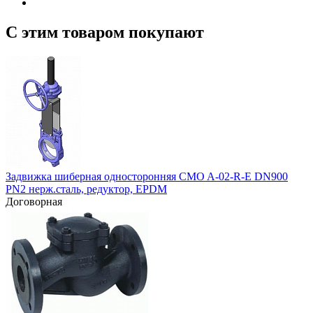
С этим товаром покупают
Задвижка шиберная односторонняя CMO A-02-R-E DN900
PN2 нерж.сталь, редуктор, EPDM
Договорная