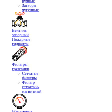
ручные
Затворы
чугунные
Вентиль
запорный
Пожарные
гидранты
Фильтры-
грязевики
Сетчатые
фильтры
Фильтр
сетчатый-
магнитный
Манометры