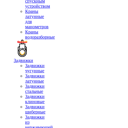
спускным
устройством
Краны
латунные
для
манометров
Краны
водоразборные
Задвижки
Задвижки
чугунные
Задвижки
латунные
Задвижки
стальные
Задвижки
клиновые
Задвижки
шиберные
Задвижки
из
нержавеющей