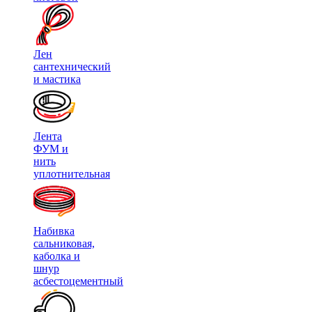
Лен
сантехнический
и мастика
Лента
ФУМ и
нить
уплотнительная
Набивка
сальниковая,
каболка и
шнур
асбестоцементный