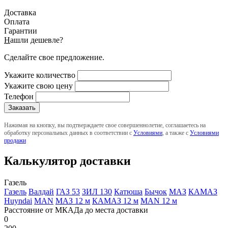
Доставка
Оплата
Гарантии
Н
ашли дешевле?
Сделайте свое предложение.
Укажите количество
Укажите свою цену
Телефон
Нажимая на кнопку, вы подтверждаете свое совершеннолетие, соглашаетесь на
обработку персональных данных в соответствии с
Условиями
, а также с
Условиями
продажи
Калькулятор доставки
Газель
Газель
Валдай
ГАЗ 53
ЗИЛ 130
Катюша
Бычок
МАЗ
КАМАЗ
Huyndai
MAN
МАЗ 12 м
КАМАЗ 12 м
MAN 12 м
Расстояние от МКАДа до места доставки
0