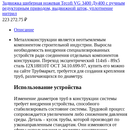
Задвижка шиберная ножевая Tecofi VG 3400 Ду400 с ручным
редукторным приводом, выдвижной шток, уплотнение
нитрил
223 272.75
₽
Описание
Металлоконструкции является неотъемлемым
компонентом строительной индустрии. Выросла
необходимость внедрения специализированных
устройств ради соединения отдельных компонентов
конструкции. Переход эксцентрический 114х6 - 89х5
сталь 12Х18Н10Т ОСТ 34.10.699-97, купить его можно
на сайте Трубмаркет, требуется для создания крепления
труб, различающихся по диаметру.
Использование устройства
Изменение диаметров труб в конструкции системы
требует внедрения устройства, способного
стабилизировать состояние системы. Трудовой процесс
сопровождается увеличением либо снижением давления
среды. Деталь – кусок трубы, которой производят по
узконаправленным стандартам. Они изменяются от
сферы использования и диаметра конструкции.