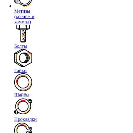
Метизы
(крепёж и
хомуты)
Болты
Гайки
Шайбы
Прокладки