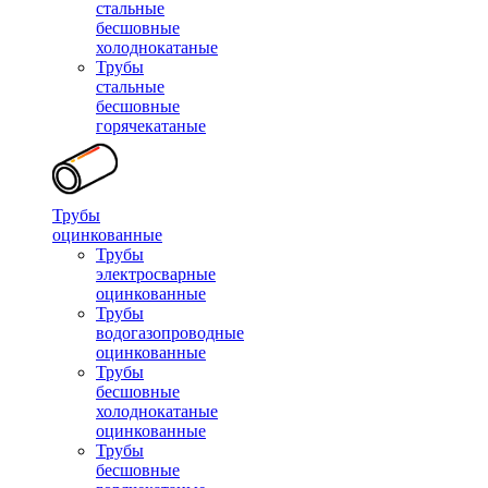
стальные
бесшовные
холоднокатаные
Трубы
стальные
бесшовные
горячекатаные
Трубы
оцинкованные
Трубы
электросварные
оцинкованные
Трубы
водогазопроводные
оцинкованные
Трубы
бесшовные
холоднокатаные
оцинкованные
Трубы
бесшовные