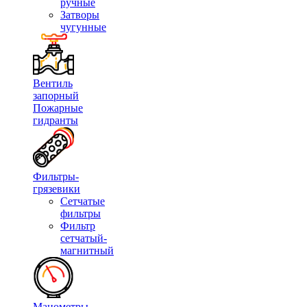
ручные
Затворы
чугунные
Вентиль
запорный
Пожарные
гидранты
Фильтры-
грязевики
Сетчатые
фильтры
Фильтр
сетчатый-
магнитный
Манометры