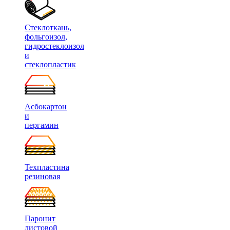
Стеклоткань,
фольгоизол,
гидростеклоизол
и
стеклопластик
Асбокартон
и
пергамин
Техпластина
резиновая
Паронит
листовой