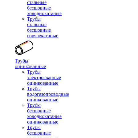
стальные
бесшовные
холоднокатаные
Трубы
стальные
бесшовные
горячекатаные
Трубы
оцинкованные
Трубы
электросварные
оцинкованные
Трубы
водогазопроводные
оцинкованные
Трубы
бесшовные
холоднокатаные
оцинкованные
Трубы
бесшовные