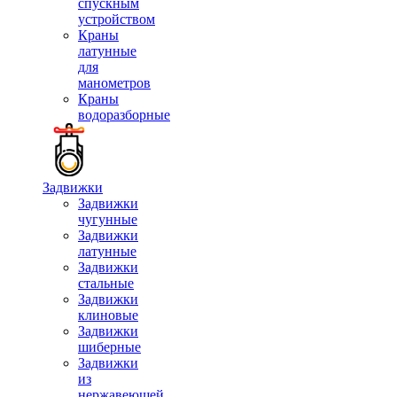
спускным
устройством
Краны
латунные
для
манометров
Краны
водоразборные
Задвижки
Задвижки
чугунные
Задвижки
латунные
Задвижки
стальные
Задвижки
клиновые
Задвижки
шиберные
Задвижки
из
нержавеющей