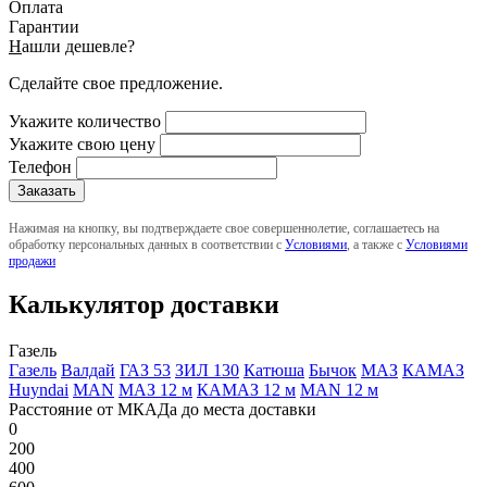
Оплата
Гарантии
Н
ашли дешевле?
Сделайте свое предложение.
Укажите количество
Укажите свою цену
Телефон
Нажимая на кнопку, вы подтверждаете свое совершеннолетие, соглашаетесь на
обработку персональных данных в соответствии с
Условиями
, а также с
Условиями
продажи
Калькулятор доставки
Газель
Газель
Валдай
ГАЗ 53
ЗИЛ 130
Катюша
Бычок
МАЗ
КАМАЗ
Huyndai
MAN
МАЗ 12 м
КАМАЗ 12 м
MAN 12 м
Расстояние от МКАДа до места доставки
0
200
400