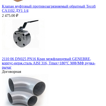
Клапан муфтовый противозагрязняемый обратный Tecofi
CA1102 ДУ1 1/4
2 475.00
₽
2110 06 DN025 PN16 Кран межфланцевый GENEBRE,
корпус-нерж.сталь AISI 316, Тmax=180°C МФ/МФ ручка-
рычаг
Договорная