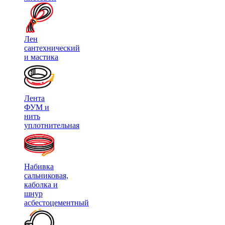
Лен
сантехнический
и мастика
Лента
ФУМ и
нить
уплотнительная
Набивка
сальниковая,
каболка и
шнур
асбестоцементный