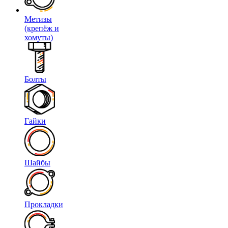
Метизы
(крепёж и
хомуты)
Болты
Гайки
Шайбы
Прокладки