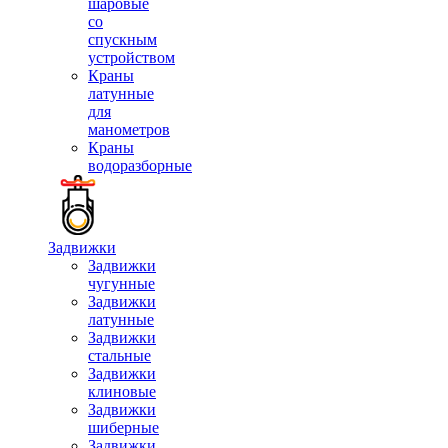
шаровые
со
спускным
устройством
Краны
латунные
для
манометров
Краны
водоразборные
Задвижки
Задвижки
чугунные
Задвижки
латунные
Задвижки
стальные
Задвижки
клиновые
Задвижки
шиберные
Задвижки