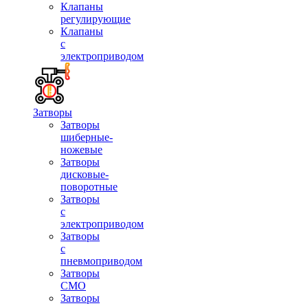
Клапаны
регулирующие
Клапаны
с
электроприводом
Затворы
Затворы
шиберные-
ножевые
Затворы
дисковые-
поворотные
Затворы
с
электроприводом
Затворы
с
пневмоприводом
Затворы
СМО
Затворы