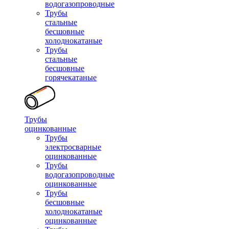
водогазопроводные
Трубы
стальные
бесшовные
холоднокатаные
Трубы
стальные
бесшовные
горячекатаные
Трубы
оцинкованные
Трубы
электросварные
оцинкованные
Трубы
водогазопроводные
оцинкованные
Трубы
бесшовные
холоднокатаные
оцинкованные