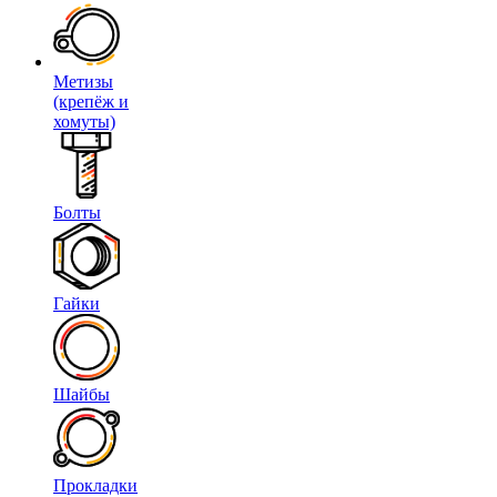
Метизы
(крепёж и
хомуты)
Болты
Гайки
Шайбы
Прокладки