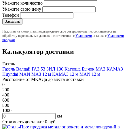
Укажите количество
Укажите свою цену
Телефон
Нажимая на кнопку, вы подтверждаете свое совершеннолетие, соглашаетесь на
обработку персональных данных в соответствии с
Условиями
, а также с
Условиями
продажи
Калькулятор доставки
Газель
Газель
Валдай
ГАЗ 53
ЗИЛ 130
Катюша
Бычок
МАЗ
КАМАЗ
Huyndai
MAN
МАЗ 12 м
КАМАЗ 12 м
MAN 12 м
Расстояние от МКАДа до места доставки
0
200
400
600
800
1000
км
Стоимость доставки:
0
руб.