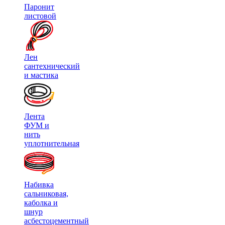
Паронит
листовой
Лен
сантехнический
и мастика
Лента
ФУМ и
нить
уплотнительная
Набивка
сальниковая,
каболка и
шнур
асбестоцементный