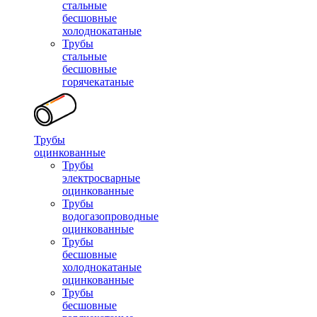
стальные
бесшовные
холоднокатаные
Трубы
стальные
бесшовные
горячекатаные
Трубы
оцинкованные
Трубы
электросварные
оцинкованные
Трубы
водогазопроводные
оцинкованные
Трубы
бесшовные
холоднокатаные
оцинкованные
Трубы
бесшовные