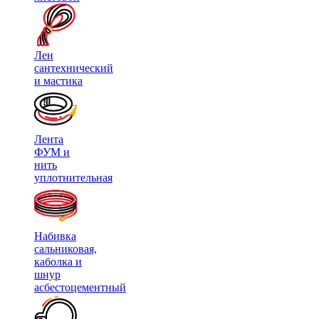
Лен
сантехнический
и мастика
Лента
ФУМ и
нить
уплотнительная
Набивка
сальниковая,
каболка и
шнур
асбестоцементный