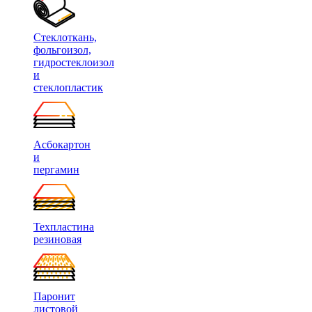
Стеклоткань,
фольгоизол,
гидростеклоизол
и
стеклопластик
Асбокартон
и
пергамин
Техпластина
резиновая
Паронит
листовой