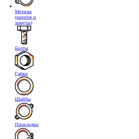
Метизы
(крепёж и
хомуты)
Болты
Гайки
Шайбы
Прокладки