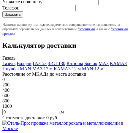
Укажите свою цену
Телефон
Нажимая на кнопку, вы подтверждаете свое совершеннолетие, соглашаетесь на
обработку персональных данных в соответствии с
Условиями
, а также с
Условиями
продажи
Калькулятор доставки
Газель
Газель
Валдай
ГАЗ 53
ЗИЛ 130
Катюша
Бычок
МАЗ
КАМАЗ
Huyndai
MAN
МАЗ 12 м
КАМАЗ 12 м
MAN 12 м
Расстояние от МКАДа до места доставки
0
200
400
600
800
1000
км
Стоимость доставки:
0
руб.