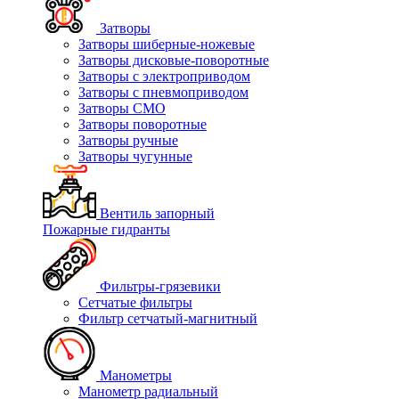
Затворы
Затворы шиберные-ножевые
Затворы дисковые-поворотные
Затворы с электроприводом
Затворы с пневмоприводом
Затворы СМО
Затворы поворотные
Затворы ручные
Затворы чугунные
Вентиль запорный
Пожарные гидранты
Фильтры-грязевики
Сетчатые фильтры
Фильтр сетчатый-магнитный
Манометры
Манометр радиальный