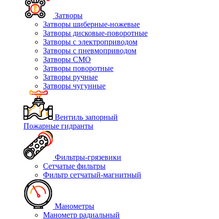
Затворы
Затворы шиберные-ножевые
Затворы дисковые-поворотные
Затворы с электроприводом
Затворы с пневмоприводом
Затворы СМО
Затворы поворотные
Затворы ручные
Затворы чугунные
Вентиль запорный
Пожарные гидранты
Фильтры-грязевики
Сетчатые фильтры
Фильтр сетчатый-магнитный
Манометры
Манометр радиальный