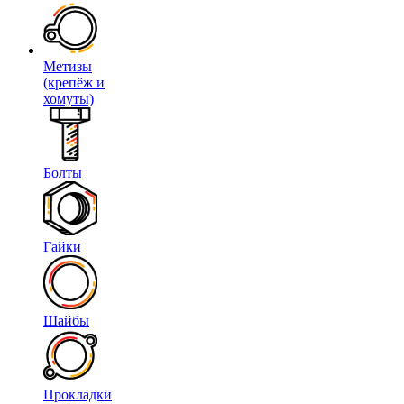
Метизы
(крепёж и
хомуты)
Болты
Гайки
Шайбы
Прокладки