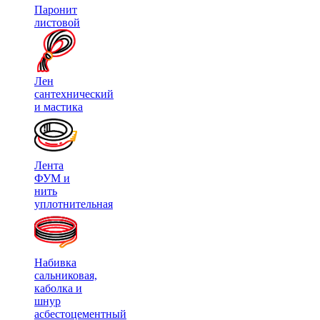
Паронит
листовой
Лен
сантехнический
и мастика
Лента
ФУМ и
нить
уплотнительная
Набивка
сальниковая,
каболка и
шнур
асбестоцементный