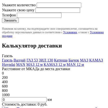
Укажите количество
Укажите свою цену
Телефон
Нажимая на кнопку, вы подтверждаете свое совершеннолетие, соглашаетесь на
обработку персональных данных в соответствии с
Условиями
, а также с
Условиями
продажи
Калькулятор доставки
Газель
Газель
Валдай
ГАЗ 53
ЗИЛ 130
Катюша
Бычок
МАЗ
КАМАЗ
Huyndai
MAN
МАЗ 12 м
КАМАЗ 12 м
MAN 12 м
Расстояние от МКАДа до места доставки
0
200
400
600
800
1000
км
Стоимость доставки:
0
руб.