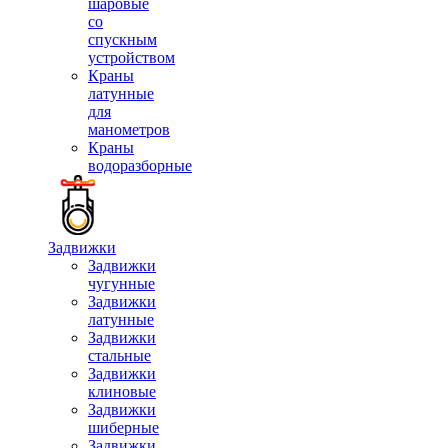
шаровые
со
спускным
устройством
Краны
латунные
для
манометров
Краны
водоразборные
Задвижки
Задвижки
чугунные
Задвижки
латунные
Задвижки
стальные
Задвижки
клиновые
Задвижки
шиберные
Задвижки