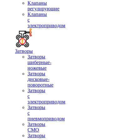
Клапаны
регулирующие
Клапаны
с
электроприводом
Затворы
Затворы
шиберные-
ножевые
Затворы
дисковые-
поворотные
Затворы
с
электроприводом
Затворы
с
пневмоприводом
Затворы
СМО
Затворы