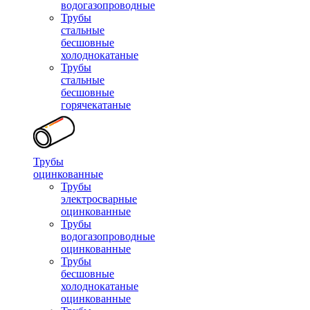
водогазопроводные
Трубы
стальные
бесшовные
холоднокатаные
Трубы
стальные
бесшовные
горячекатаные
Трубы
оцинкованные
Трубы
электросварные
оцинкованные
Трубы
водогазопроводные
оцинкованные
Трубы
бесшовные
холоднокатаные
оцинкованные