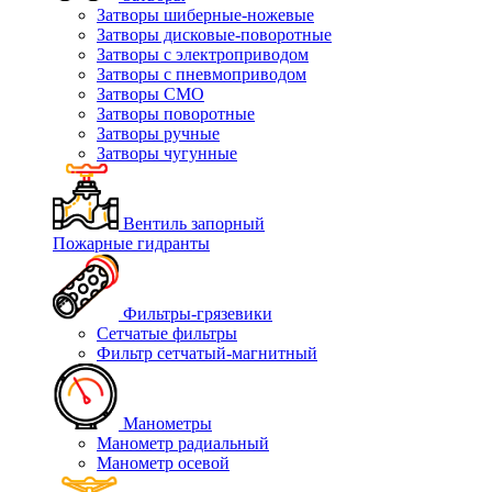
Затворы шиберные-ножевые
Затворы дисковые-поворотные
Затворы с электроприводом
Затворы с пневмоприводом
Затворы СМО
Затворы поворотные
Затворы ручные
Затворы чугунные
Вентиль запорный
Пожарные гидранты
Фильтры-грязевики
Сетчатые фильтры
Фильтр сетчатый-магнитный
Манометры
Манометр радиальный
Манометр осевой