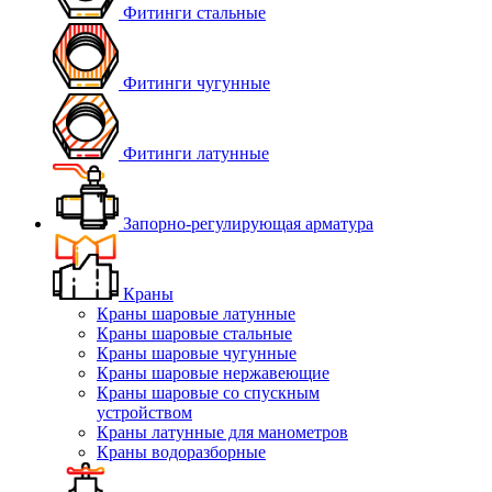
Фитинги стальные
Фитинги чугунные
Фитинги латунные
Запорно-регулирующая арматура
Краны
Краны шаровые латунные
Краны шаровые стальные
Краны шаровые чугунные
Краны шаровые нержавеющие
Краны шаровые со спускным
устройством
Краны латунные для манометров
Краны водоразборные