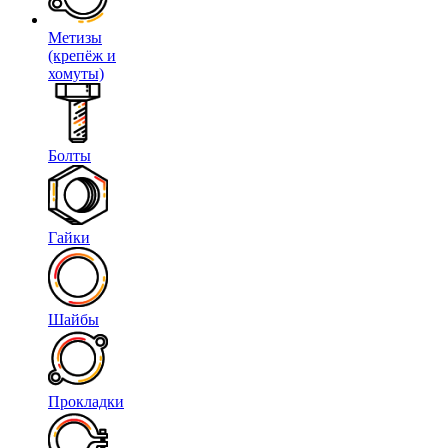
Метизы
(крепёж и
хомуты)
Болты
Гайки
Шайбы
Прокладки