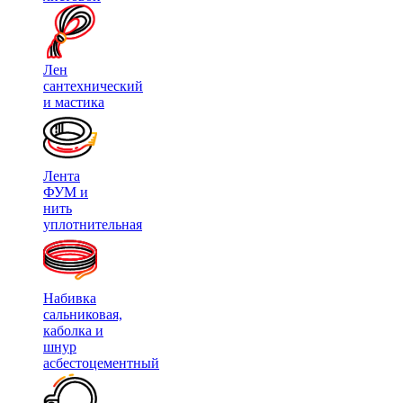
Лен
сантехнический
и мастика
Лента
ФУМ и
нить
уплотнительная
Набивка
сальниковая,
каболка и
шнур
асбестоцементный