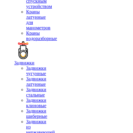
спускным
устройством
Краны
латунные
для
манометров
Краны
водоразборные
Задвижки
Задвижки
чугунные
Задвижки
латунные
Задвижки
стальные
Задвижки
клиновые
Задвижки
шиберные
Задвижки
из
нержавеющей