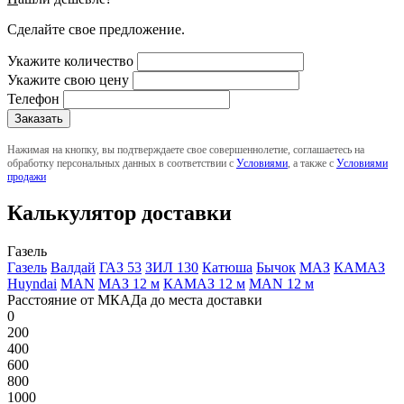
Сделайте свое предложение.
Укажите количество
Укажите свою цену
Телефон
Нажимая на кнопку, вы подтверждаете свое совершеннолетие, соглашаетесь на
обработку персональных данных в соответствии с
Условиями
, а также с
Условиями
продажи
Калькулятор доставки
Газель
Газель
Валдай
ГАЗ 53
ЗИЛ 130
Катюша
Бычок
МАЗ
КАМАЗ
Huyndai
MAN
МАЗ 12 м
КАМАЗ 12 м
MAN 12 м
Расстояние от МКАДа до места доставки
0
200
400
600
800
1000