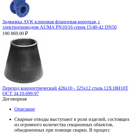
Задвижка AVK клиновая фланцевая короткая, с
электроприводом AUMA PN10/16 серия 15/40-42 DN50
190 869.00
₽
Переход концентрический 426х10 - 325х12 сталь 12Х18Н10Т
ОСТ 34.10.699-97
Договорная
Описание
Сварные отводы выступают в роли изделий, состоящих
из огромного количества секционных объектов,
объединенных при помощи сварки. В процесс