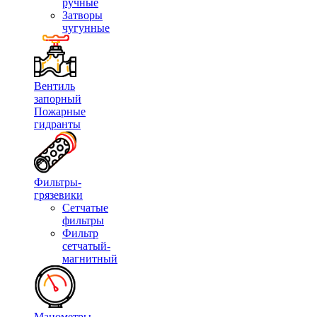
ручные
Затворы
чугунные
Вентиль
запорный
Пожарные
гидранты
Фильтры-
грязевики
Сетчатые
фильтры
Фильтр
сетчатый-
магнитный
Манометры