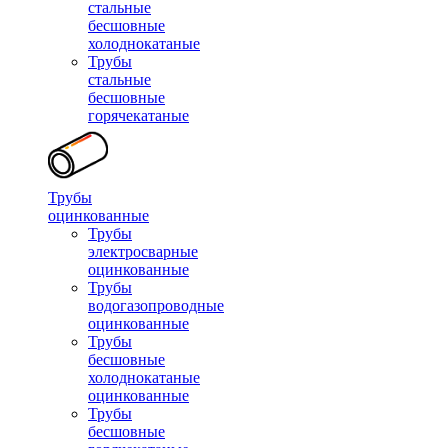
стальные
бесшовные
холоднокатаные
Трубы
стальные
бесшовные
горячекатаные
Трубы
оцинкованные
Трубы
электросварные
оцинкованные
Трубы
водогазопроводные
оцинкованные
Трубы
бесшовные
холоднокатаные
оцинкованные
Трубы
бесшовные