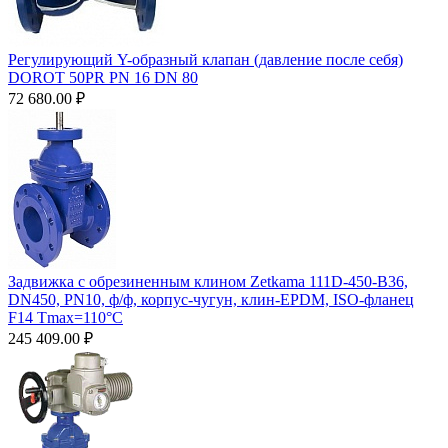
Регулирующий Y-образный клапан (давление после себя)
DOROT 50PR PN 16 DN 80
72 680.00
₽
Задвижка с обрезиненным клином Zetkama 111D-450-B36,
DN450, PN10, ф/ф, корпус-чугун, клин-EPDM, ISO-фланец
F14 Tmax=110°С
245 409.00
₽