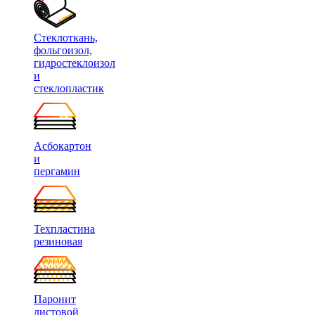
Стеклоткань,
фольгоизол,
гидростеклоизол
и
стеклопластик
Асбокартон
и
пергамин
Техпластина
резиновая
Паронит
листовой