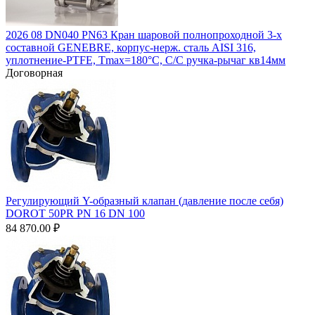
2026 08 DN040 PN63 Кран шаровой полнопроходной 3-х
составной GENEBRE, корпус-нерж. сталь AISI 316,
уплотнение-PTFE, Tmax=180°C, С/С ручка-рычаг кв14мм
Договорная
Регулирующий Y-образный клапан (давление после себя)
DOROT 50PR PN 16 DN 100
84 870.00
₽