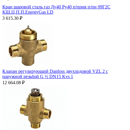
Кран шаровой сталь газ Ду40 Ру40 п/прив п/пн 09Г2С
КШ.Ц.П.П.EnergyGas LD
3 615.30
₽
Клапан регулирующий Danfoss двухходовой VZL 2 c
наружной резьбой G ½ DN15 Kvs 1
12 664.08
₽