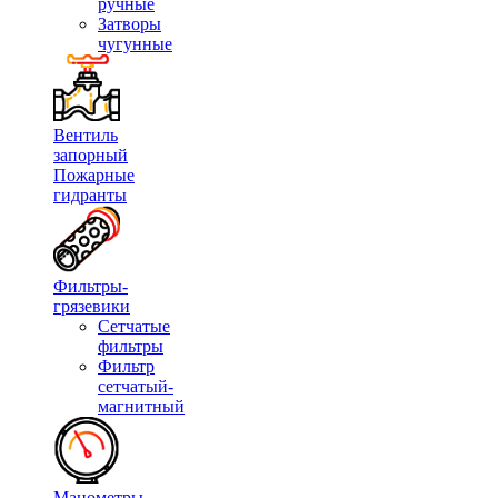
ручные
Затворы
чугунные
Вентиль
запорный
Пожарные
гидранты
Фильтры-
грязевики
Сетчатые
фильтры
Фильтр
сетчатый-
магнитный
Манометры