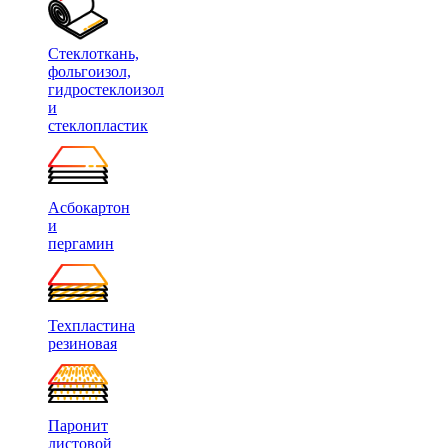
Стеклоткань,
фольгоизол,
гидростеклоизол
и
стеклопластик
Асбокартон
и
пергамин
Техпластина
резиновая
Паронит
листовой