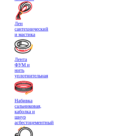
Лен
сантехнический
и мастика
Лента
ФУМ и
нить
уплотнительная
Набивка
сальниковая,
каболка и
шнур
асбестоцементный