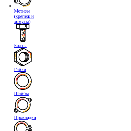
Метизы
(крепёж и
хомуты)
Болты
Гайки
Шайбы
Прокладки