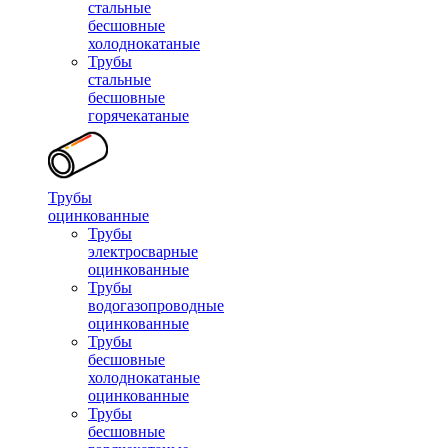
стальные
бесшовные
холоднокатаные
Трубы
стальные
бесшовные
горячекатаные
Трубы
оцинкованные
Трубы
электросварные
оцинкованные
Трубы
водогазопроводные
оцинкованные
Трубы
бесшовные
холоднокатаные
оцинкованные
Трубы
бесшовные