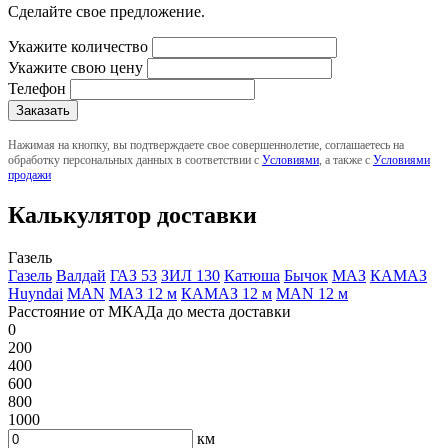
Сделайте свое предложение.
Укажите количество
Укажите свою цену
Телефон
Нажимая на кнопку, вы подтверждаете свое совершеннолетие, соглашаетесь на
обработку персональных данных в соответствии с
Условиями
, а также с
Условиями
продажи
Калькулятор доставки
Газель
Газель
Валдай
ГАЗ 53
ЗИЛ 130
Катюша
Бычок
МАЗ
КАМАЗ
Huyndai
MAN
МАЗ 12 м
КАМАЗ 12 м
MAN 12 м
Расстояние от МКАДа до места доставки
0
200
400
600
800
1000
км