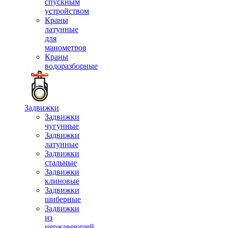
спускным
устройством
Краны
латунные
для
манометров
Краны
водоразборные
Задвижки
Задвижки
чугунные
Задвижки
латунные
Задвижки
стальные
Задвижки
клиновые
Задвижки
шиберные
Задвижки
из
нержавеющей