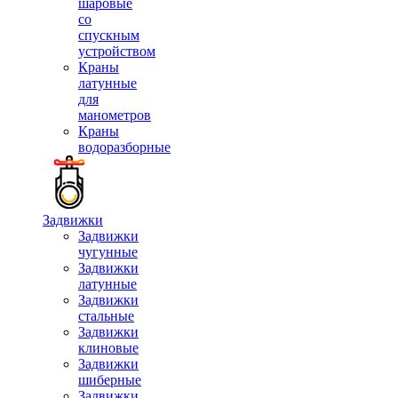
шаровые
со
спускным
устройством
Краны
латунные
для
манометров
Краны
водоразборные
Задвижки
Задвижки
чугунные
Задвижки
латунные
Задвижки
стальные
Задвижки
клиновые
Задвижки
шиберные
Задвижки