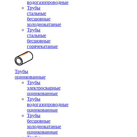
водогазопроводные
Трубы
стальные
бесшовные
холоднокатаные
Трубы
стальные
бесшовные
горячекатаные
Трубы
оцинкованные
Трубы
электросварные
оцинкованные
Трубы
водогазопроводные
оцинкованные
Трубы
бесшовные
холоднокатаные
оцинкованные