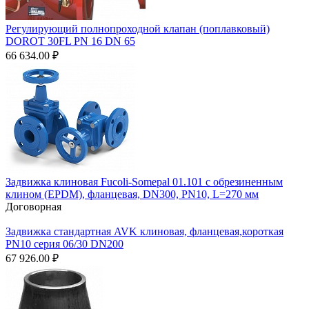
Регулирующий полнопроходной клапан (поплавковый)
DOROT 30FL PN 16 DN 65
66 634.00
₽
Задвижка клиновая Fucoli-Somepal 01.101 с обрезиненным
клином (EPDM), фланцевая, DN300, PN10, L=270 мм
Договорная
Задвижка стандартная AVK клиновая, фланцевая,короткая
PN10 cерия 06/30 DN200
67 926.00
₽