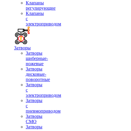
Клапаны
регулирующие
Клапаны
с
электроприводом
Затворы
Затворы
шиберные-
ножевые
Затворы
дисковые-
поворотные
Затворы
с
электроприводом
Затворы
с
пневмоприводом
Затворы
СМО
Затворы