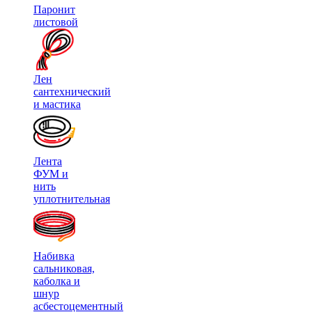
Паронит
листовой
Лен
сантехнический
и мастика
Лента
ФУМ и
нить
уплотнительная
Набивка
сальниковая,
каболка и
шнур
асбестоцементный