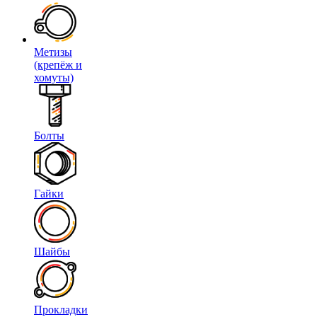
Метизы
(крепёж и
хомуты)
Болты
Гайки
Шайбы
Прокладки