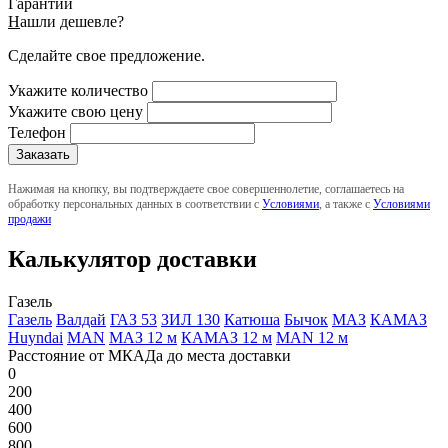
Гарантии
Н
ашли дешевле?
Сделайте свое предложение.
Укажите количество
Укажите свою цену
Телефон
Нажимая на кнопку, вы подтверждаете свое совершеннолетие, соглашаетесь на
обработку персональных данных в соответствии с
Условиями
, а также с
Условиями
продажи
Калькулятор доставки
Газель
Газель
Валдай
ГАЗ 53
ЗИЛ 130
Катюша
Бычок
МАЗ
КАМАЗ
Huyndai
MAN
МАЗ 12 м
КАМАЗ 12 м
MAN 12 м
Расстояние от МКАДа до места доставки
0
200
400
600
800