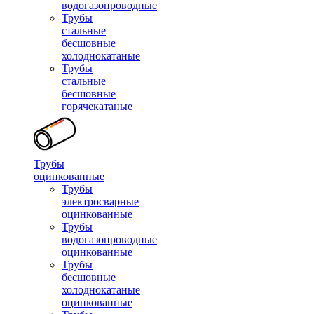
водогазопроводные
Трубы
стальные
бесшовные
холоднокатаные
Трубы
стальные
бесшовные
горячекатаные
Трубы
оцинкованные
Трубы
электросварные
оцинкованные
Трубы
водогазопроводные
оцинкованные
Трубы
бесшовные
холоднокатаные
оцинкованные