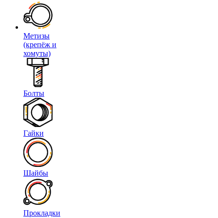
Метизы
(крепёж и
хомуты)
Болты
Гайки
Шайбы
Прокладки