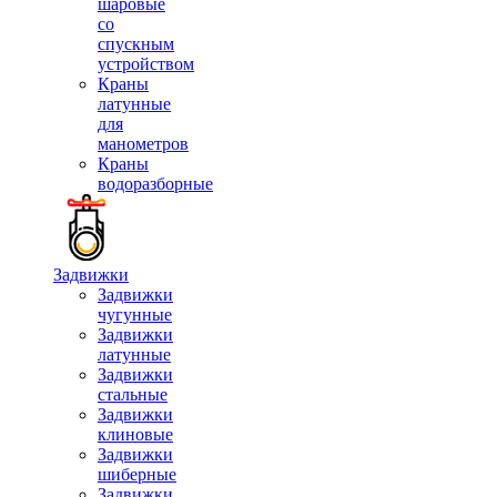
шаровые
со
спускным
устройством
Краны
латунные
для
манометров
Краны
водоразборные
Задвижки
Задвижки
чугунные
Задвижки
латунные
Задвижки
стальные
Задвижки
клиновые
Задвижки
шиберные
Задвижки