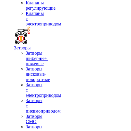
Клапаны
регулирующие
Клапаны
с
электроприводом
Затворы
Затворы
шиберные-
ножевые
Затворы
дисковые-
поворотные
Затворы
с
электроприводом
Затворы
с
пневмоприводом
Затворы
СМО
Затворы