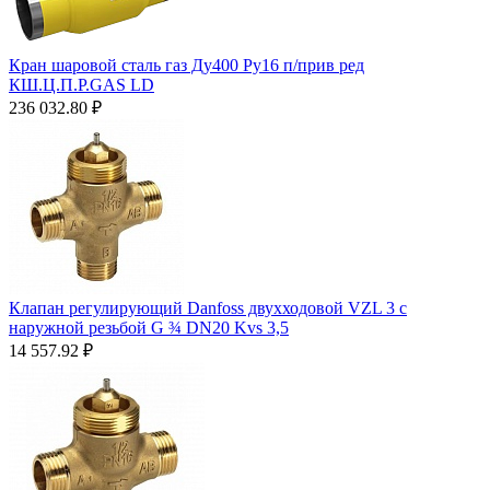
Кран шаровой сталь газ Ду400 Ру16 п/прив ред
КШ.Ц.П.Р.GAS LD
236 032.80
₽
Клапан регулирующий Danfoss двухходовой VZL 3 c
наружной резьбой G ¾ DN20 Kvs 3,5
14 557.92
₽