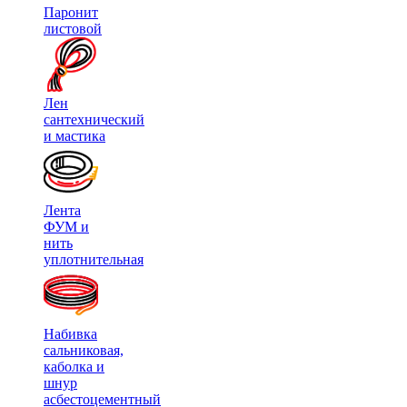
Паронит
листовой
Лен
сантехнический
и мастика
Лента
ФУМ и
нить
уплотнительная
Набивка
сальниковая,
каболка и
шнур
асбестоцементный