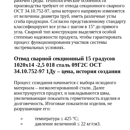
рабочей среды. Технологические особенности
производства требуют от отвода секционного сварного
ОСТ 34.10.752-97, цена которого напрямую изменяется
от величины диаметра труб, иметь различные углы
сгиба продукции. Согласно представленному стандарту
классифицируют все углы с шагом в 15° до прямого
угла. Сварной тип конструкции выделяется особой
степенью надежности продукта, чтобы гарантировать
процесс функционирования участков системы
экстремальных условиях.
Отвод сварной секционный 15 градусов
1020х14 -2,5 018 сталь 09Г2С ОСТ
34.10.752-97 1Ду – цена, история создания
Процесс созидания начинается с выбора исходного
материала – низколегированной стали. Далее
конструируется продукт, и накладываются швы,
увеличивающие показатель герметичность изделия и
долговечность. Итоговые показатели изделия, не
разрушающие его:
температура ≤ 425 °С;
давление величиной ≤ 22 кг/см3.