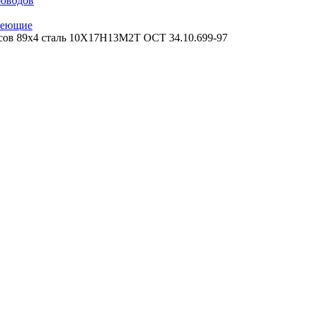
роводов
веющие
сов 89х4 сталь 10Х17Н13М2Т ОСТ 34.10.699-97