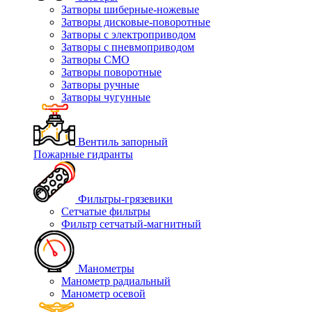
Затворы шиберные-ножевые
Затворы дисковые-поворотные
Затворы с электроприводом
Затворы с пневмоприводом
Затворы СМО
Затворы поворотные
Затворы ручные
Затворы чугунные
Вентиль запорный
Пожарные гидранты
Фильтры-грязевики
Сетчатые фильтры
Фильтр сетчатый-магнитный
Манометры
Манометр радиальный
Манометр осевой