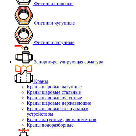
Фитинги стальные
Фитинги чугунные
Фитинги латунные
Запорно-регулирующая арматура
Краны
Краны шаровые латунные
Краны шаровые стальные
Краны шаровые чугунные
Краны шаровые нержавеющие
Краны шаровые со спускным
устройством
Краны латунные для манометров
Краны водоразборные