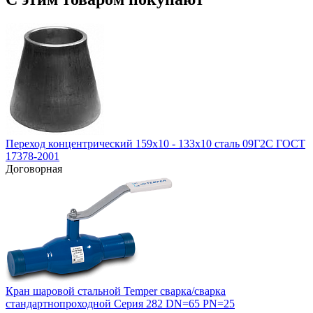
Переход концентрический 159х10 - 133х10 сталь 09Г2С ГОСТ
17378-2001
Договорная
Кран шаровой стальной Temper сварка/сварка
стандартнопроходной Серия 282 DN=65 PN=25