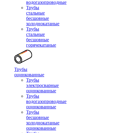
водогазопроводные
Трубы
стальные
бесшовные
холоднокатаные
Трубы
стальные
бесшовные
горячекатаные
Трубы
оцинкованные
Трубы
электросварные
оцинкованные
Трубы
водогазопроводные
оцинкованные
Трубы
бесшовные
холоднокатаные
оцинкованные