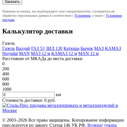
Нажимая на кнопку, вы подтверждаете свое совершеннолетие, соглашаетесь на
обработку персональных данных в соответствии с
Условиями
, а также с
Условиями
продажи
Калькулятор доставки
Газель
Газель
Валдай
ГАЗ 53
ЗИЛ 130
Катюша
Бычок
МАЗ
КАМАЗ
Huyndai
MAN
МАЗ 12 м
КАМАЗ 12 м
MAN 12 м
Расстояние от МКАДа до места доставки
0
200
400
600
800
1000
км
Стоимость доставки:
0
руб.
© 2003–2026 Все права защищены. Копирование информации
преследуется по закону. Статья 146 УК РФ.
Возврат товара