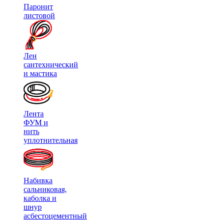
Паронит
листовой
Лен
сантехнический
и мастика
Лента
ФУМ и
нить
уплотнительная
Набивка
сальниковая,
каболка и
шнур
асбестоцементный