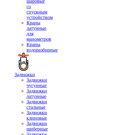
шаровые
со
спускным
устройством
Краны
латунные
для
манометров
Краны
водоразборные
Задвижки
Задвижки
чугунные
Задвижки
латунные
Задвижки
стальные
Задвижки
клиновые
Задвижки
шиберные
Задвижки