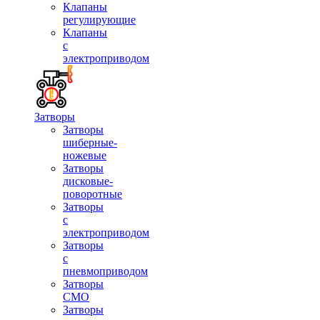
Клапаны
регулирующие
Клапаны
с
электроприводом
Затворы
Затворы
шиберные-
ножевые
Затворы
дисковые-
поворотные
Затворы
с
электроприводом
Затворы
с
пневмоприводом
Затворы
СМО
Затворы