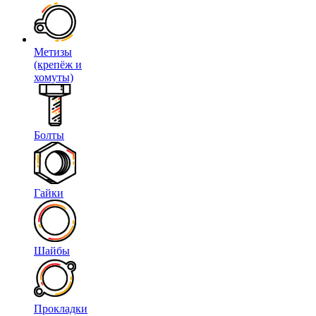
Метизы
(крепёж и
хомуты)
Болты
Гайки
Шайбы
Прокладки