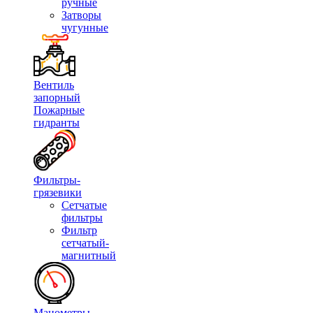
ручные
Затворы
чугунные
Вентиль
запорный
Пожарные
гидранты
Фильтры-
грязевики
Сетчатые
фильтры
Фильтр
сетчатый-
магнитный
Манометры