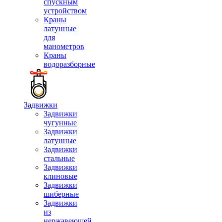
спускным
устройством
Краны
латунные
для
манометров
Краны
водоразборные
Задвижки
Задвижки
чугунные
Задвижки
латунные
Задвижки
стальные
Задвижки
клиновые
Задвижки
шиберные
Задвижки
из
нержавеющей