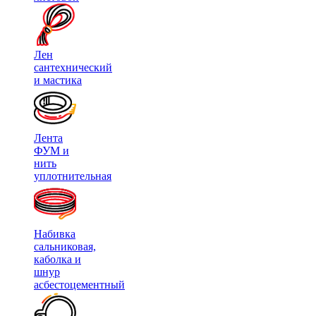
Лен
сантехнический
и мастика
Лента
ФУМ и
нить
уплотнительная
Набивка
сальниковая,
каболка и
шнур
асбестоцементный