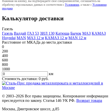
Нажимая на кнопку, вы подтверждаете свое совершеннолетие, соглашаетесь на
обработку персональных данных в соответствии с
Условиями
, а также с
Условиями
продажи
Калькулятор доставки
Газель
Газель
Валдай
ГАЗ 53
ЗИЛ 130
Катюша
Бычок
МАЗ
КАМАЗ
Huyndai
MAN
МАЗ 12 м
КАМАЗ 12 м
MAN 12 м
Расстояние от МКАДа до места доставки
0
200
400
600
800
1000
км
Стоимость доставки:
0
руб.
© 2003–2026 Все права защищены. Копирование информации
преследуется по закону. Статья 146 УК РФ.
Возврат товара
Москва
,
Дмитровское шоссе, д.85