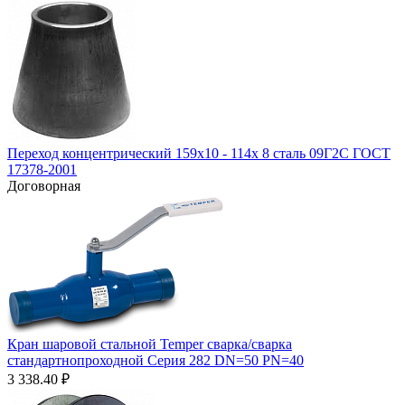
Переход концентрический 159х10 - 114х 8 сталь 09Г2С ГОСТ
17378-2001
Договорная
Кран шаровой стальной Temper сварка/сварка
стандартнопроходной Серия 282 DN=50 PN=40
3 338.40
₽