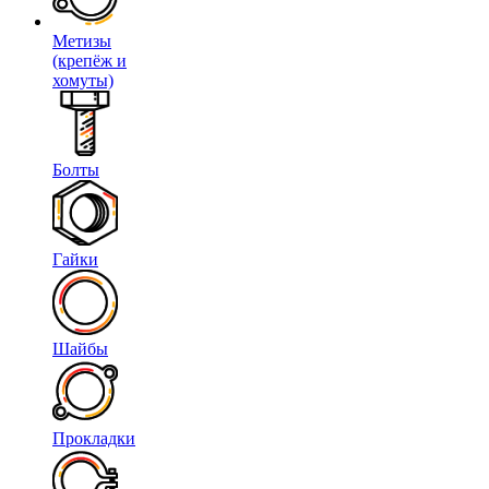
Метизы
(крепёж и
хомуты)
Болты
Гайки
Шайбы
Прокладки