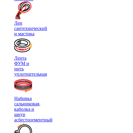
Лен
сантехнический
и мастика
Лента
ФУМ и
нить
уплотнительная
Набивка
сальниковая,
каболка и
шнур
асбестоцементный