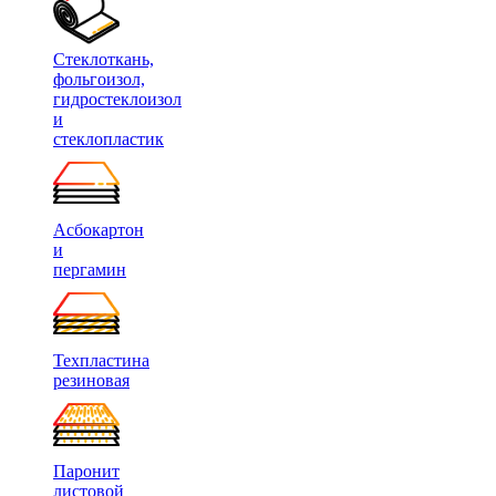
Стеклоткань,
фольгоизол,
гидростеклоизол
и
стеклопластик
Асбокартон
и
пергамин
Техпластина
резиновая
Паронит
листовой