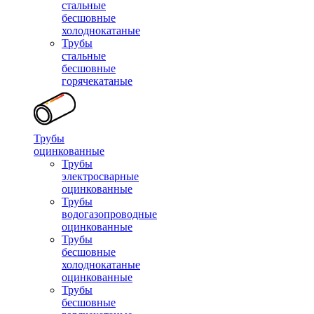
стальные
бесшовные
холоднокатаные
Трубы
стальные
бесшовные
горячекатаные
Трубы
оцинкованные
Трубы
электросварные
оцинкованные
Трубы
водогазопроводные
оцинкованные
Трубы
бесшовные
холоднокатаные
оцинкованные
Трубы
бесшовные