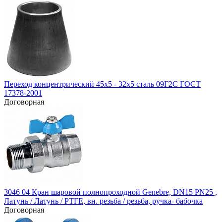
Переход концентрический 45х5 - 32х5 сталь 09Г2С ГОСТ
17378-2001
Договорная
3046 04 Кран шаровой полнопроходной Genebre, DN15 PN25 ,
Латунь / Латунь / PTFE, вн. резьба / резьба, ручка- бабочка
Договорная