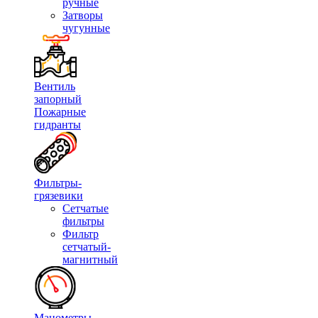
ручные
Затворы
чугунные
Вентиль
запорный
Пожарные
гидранты
Фильтры-
грязевики
Сетчатые
фильтры
Фильтр
сетчатый-
магнитный
Манометры