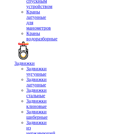
спускным
устройством
Краны
латунные
для
манометров
Краны
водоразборные
Задвижки
Задвижки
чугунные
Задвижки
латунные
Задвижки
стальные
Задвижки
клиновые
Задвижки
шиберные
Задвижки
из
нержавеющей