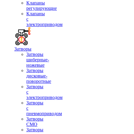
Клапаны
регулирующие
Клапаны
с
электроприводом
Затворы
Затворы
шиберные-
ножевые
Затворы
дисковые-
поворотные
Затворы
с
электроприводом
Затворы
с
пневмоприводом
Затворы
СМО
Затворы