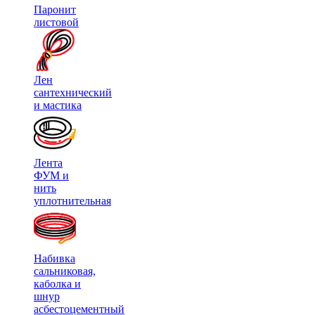
Паронит
листовой
Лен
сантехнический
и мастика
Лента
ФУМ и
нить
уплотнительная
Набивка
сальниковая,
каболка и
шнур
асбестоцементный