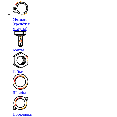
Метизы
(крепёж и
хомуты)
Болты
Гайки
Шайбы
Прокладки