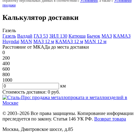
обработку персональных данных в соответствии с
Условиями
, а также с
Условиями
продажи
Калькулятор доставки
Газель
Газель
Валдай
ГАЗ 53
ЗИЛ 130
Катюша
Бычок
МАЗ
КАМАЗ
Huyndai
MAN
МАЗ 12 м
КАМАЗ 12 м
MAN 12 м
Расстояние от МКАДа до места доставки
0
200
400
600
800
1000
км
Стоимость доставки:
0
руб.
© 2003–2026 Все права защищены. Копирование информации
преследуется по закону. Статья 146 УК РФ.
Возврат товара
Москва
,
Дмитровское шоссе, д.85