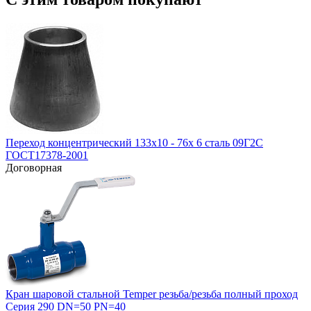
Переход концентрический 133х10 - 76х 6 сталь 09Г2С
ГОСТ17378-2001
Договорная
Кран шаровой стальной Temper резьба/резьба полный проход
Серия 290 DN=50 PN=40