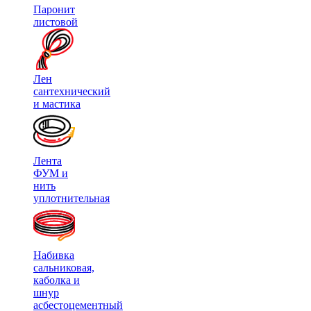
Паронит
листовой
Лен
сантехнический
и мастика
Лента
ФУМ и
нить
уплотнительная
Набивка
сальниковая,
каболка и
шнур
асбестоцементный