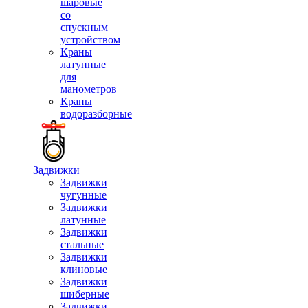
шаровые
со
спускным
устройством
Краны
латунные
для
манометров
Краны
водоразборные
Задвижки
Задвижки
чугунные
Задвижки
латунные
Задвижки
стальные
Задвижки
клиновые
Задвижки
шиберные
Задвижки