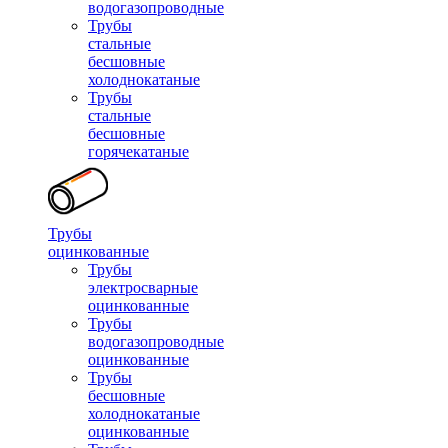
водогазопроводные
Трубы
стальные
бесшовные
холоднокатаные
Трубы
стальные
бесшовные
горячекатаные
Трубы
оцинкованные
Трубы
электросварные
оцинкованные
Трубы
водогазопроводные
оцинкованные
Трубы
бесшовные
холоднокатаные
оцинкованные