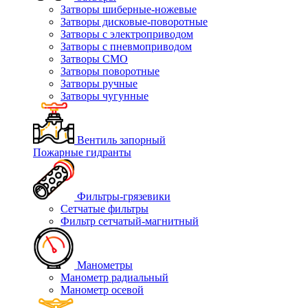
Затворы шиберные-ножевые
Затворы дисковые-поворотные
Затворы с электроприводом
Затворы с пневмоприводом
Затворы СМО
Затворы поворотные
Затворы ручные
Затворы чугунные
Вентиль запорный
Пожарные гидранты
Фильтры-грязевики
Сетчатые фильтры
Фильтр сетчатый-магнитный
Манометры
Манометр радиальный
Манометр осевой