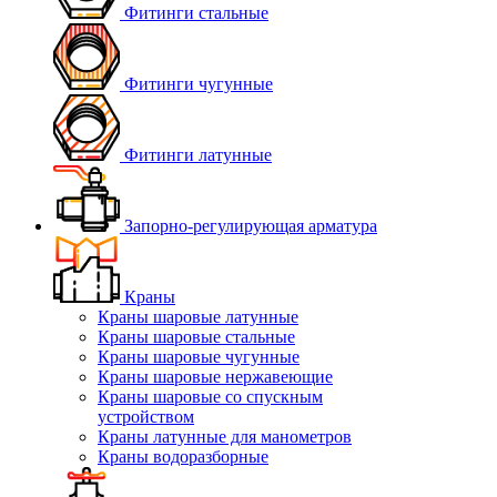
Фитинги стальные
Фитинги чугунные
Фитинги латунные
Запорно-регулирующая арматура
Краны
Краны шаровые латунные
Краны шаровые стальные
Краны шаровые чугунные
Краны шаровые нержавеющие
Краны шаровые со спускным
устройством
Краны латунные для манометров
Краны водоразборные