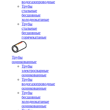
водогазопроводные
Трубы
стальные
бесшовные
холоднокатаные
Трубы
стальные
бесшовные
горячекатаные
Трубы
оцинкованные
Трубы
электросварные
оцинкованные
Трубы
водогазопроводные
оцинкованные
Трубы
бесшовные
холоднокатаные
оцинкованные