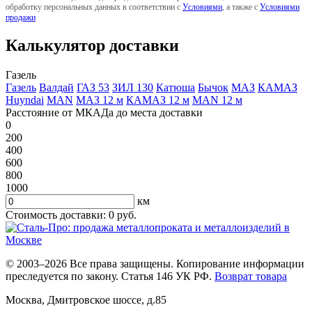
обработку персональных данных в соответствии с
Условиями
, а также с
Условиями
продажи
Калькулятор доставки
Газель
Газель
Валдай
ГАЗ 53
ЗИЛ 130
Катюша
Бычок
МАЗ
КАМАЗ
Huyndai
MAN
МАЗ 12 м
КАМАЗ 12 м
MAN 12 м
Расстояние от МКАДа до места доставки
0
200
400
600
800
1000
км
Стоимость доставки:
0
руб.
© 2003–2026 Все права защищены. Копирование информации
преследуется по закону. Статья 146 УК РФ.
Возврат товара
Москва
,
Дмитровское шоссе, д.85