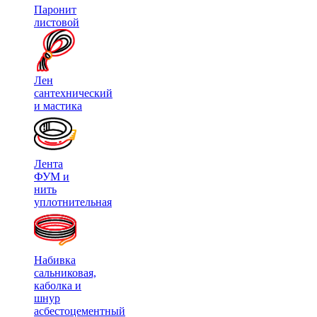
Паронит
листовой
Лен
сантехнический
и мастика
Лента
ФУМ и
нить
уплотнительная
Набивка
сальниковая,
каболка и
шнур
асбестоцементный