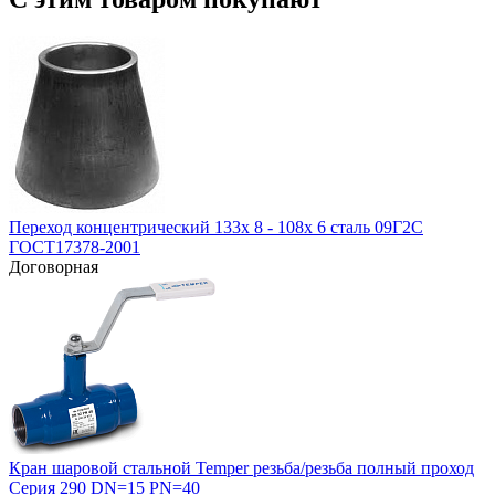
Переход концентрический 133х 8 - 108х 6 сталь 09Г2С
ГОСТ17378-2001
Договорная
Кран шаровой стальной Temper резьба/резьба полный проход
Серия 290 DN=15 PN=40