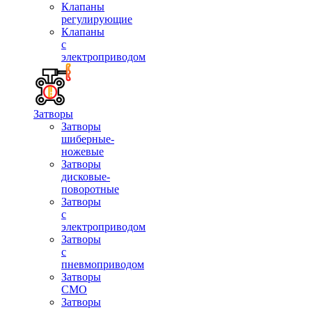
Клапаны
регулирующие
Клапаны
с
электроприводом
Затворы
Затворы
шиберные-
ножевые
Затворы
дисковые-
поворотные
Затворы
с
электроприводом
Затворы
с
пневмоприводом
Затворы
СМО
Затворы