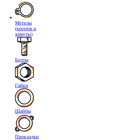
Метизы
(крепёж и
хомуты)
Болты
Гайки
Шайбы
Прокладки