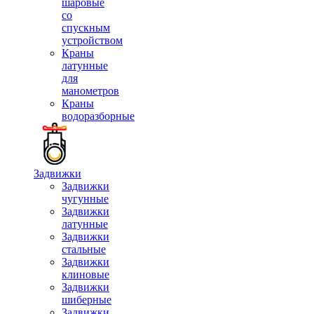
шаровые
со
спускным
устройством
Краны
латунные
для
манометров
Краны
водоразборные
Задвижки
Задвижки
чугунные
Задвижки
латунные
Задвижки
стальные
Задвижки
клиновые
Задвижки
шиберные
Задвижки