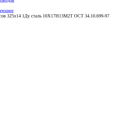
роводов
веющие
сов 325х14 1Ду сталь 10Х17Н13М2Т ОСТ 34.10.699-97