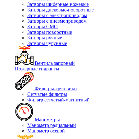
Затворы шиберные-ножевые
Затворы дисковые-поворотные
Затворы с электроприводом
Затворы с пневмоприводом
Затворы СМО
Затворы поворотные
Затворы ручные
Затворы чугунные
Вентиль запорный
Пожарные гидранты
Фильтры-грязевики
Сетчатые фильтры
Фильтр сетчатый-магнитный
Манометры
Манометр радиальный
Манометр осевой