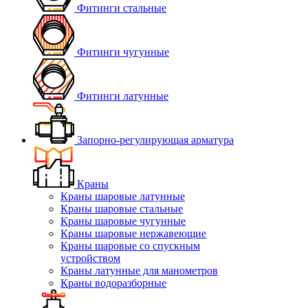
Фитинги стальные
Фитинги чугунные
Фитинги латунные
Запорно-регулирующая арматура
Краны
Краны шаровые латунные
Краны шаровые стальные
Краны шаровые чугунные
Краны шаровые нержавеющие
Краны шаровые со спускным
устройством
Краны латунные для манометров
Краны водоразборные