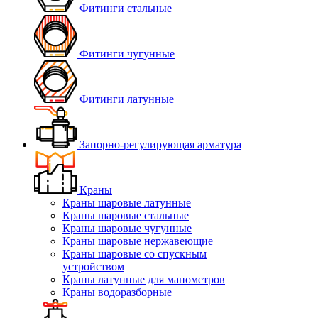
Фитинги стальные
Фитинги чугунные
Фитинги латунные
Запорно-регулирующая арматура
Краны
Краны шаровые латунные
Краны шаровые стальные
Краны шаровые чугунные
Краны шаровые нержавеющие
Краны шаровые со спускным
устройством
Краны латунные для манометров
Краны водоразборные