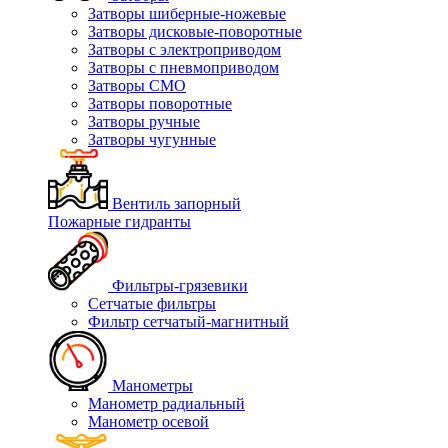
Затворы шиберные-ножевые
Затворы дисковые-поворотные
Затворы с электроприводом
Затворы с пневмоприводом
Затворы СМО
Затворы поворотные
Затворы ручные
Затворы чугунные
Вентиль запорный
Пожарные гидранты
Фильтры-грязевики
Сетчатые фильтры
Фильтр сетчатый-магнитный
Манометры
Манометр радиальный
Манометр осевой