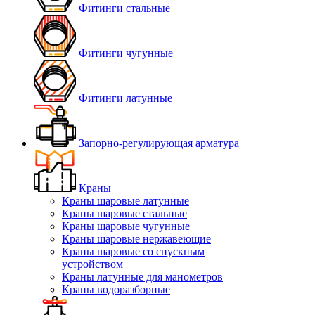
Фитинги стальные
Фитинги чугунные
Фитинги латунные
Запорно-регулирующая арматура
Краны
Краны шаровые латунные
Краны шаровые стальные
Краны шаровые чугунные
Краны шаровые нержавеющие
Краны шаровые со спускным
устройством
Краны латунные для манометров
Краны водоразборные