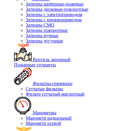
Затворы шиберные-ножевые
Затворы дисковые-поворотные
Затворы с электроприводом
Затворы с пневмоприводом
Затворы СМО
Затворы поворотные
Затворы ручные
Затворы чугунные
Вентиль запорный
Пожарные гидранты
Фильтры-грязевики
Сетчатые фильтры
Фильтр сетчатый-магнитный
Манометры
Манометр радиальный
Манометр осевой