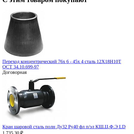
Переход концентрический 76х 6 - 45х 4 сталь 12Х18Н10Т
ОСТ 34.10.699-97
Договорная
Кран шаровой сталь полн Ду32 Ру40 фл п/эл КШ.Ц.Ф.Э LD
1 735.30
₽