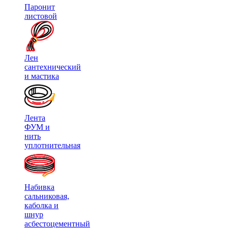
Паронит
листовой
Лен
сантехнический
и мастика
Лента
ФУМ и
нить
уплотнительная
Набивка
сальниковая,
каболка и
шнур
асбестоцементный