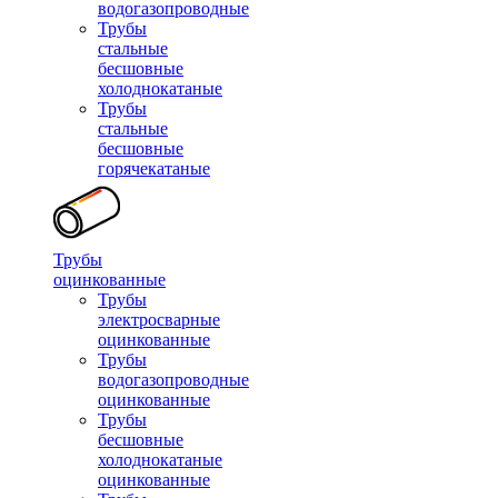
водогазопроводные
Трубы
стальные
бесшовные
холоднокатаные
Трубы
стальные
бесшовные
горячекатаные
Трубы
оцинкованные
Трубы
электросварные
оцинкованные
Трубы
водогазопроводные
оцинкованные
Трубы
бесшовные
холоднокатаные
оцинкованные