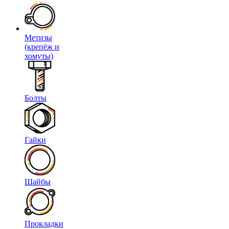
Метизы
(крепёж и
хомуты)
Болты
Гайки
Шайбы
Прокладки