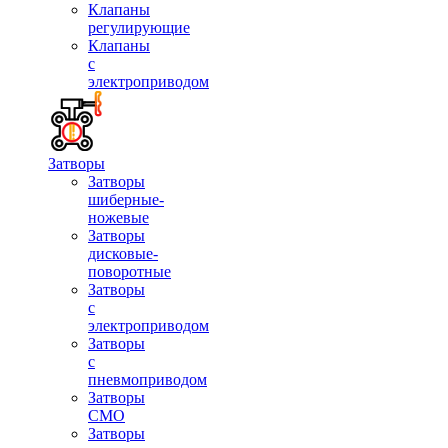
Клапаны
регулирующие
Клапаны
с
электроприводом
Затворы
Затворы
шиберные-
ножевые
Затворы
дисковые-
поворотные
Затворы
с
электроприводом
Затворы
с
пневмоприводом
Затворы
СМО
Затворы