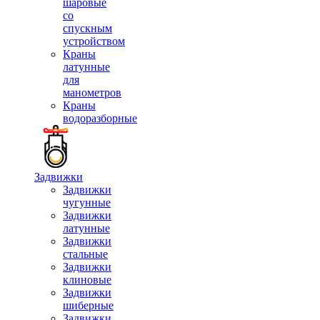
шаровые
со
спускным
устройством
Краны
латунные
для
манометров
Краны
водоразборные
Задвижки
Задвижки
чугунные
Задвижки
латунные
Задвижки
стальные
Задвижки
клиновые
Задвижки
шиберные
Задвижки