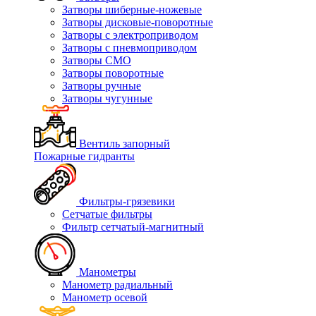
Затворы шиберные-ножевые
Затворы дисковые-поворотные
Затворы с электроприводом
Затворы с пневмоприводом
Затворы СМО
Затворы поворотные
Затворы ручные
Затворы чугунные
Вентиль запорный
Пожарные гидранты
Фильтры-грязевики
Сетчатые фильтры
Фильтр сетчатый-магнитный
Манометры
Манометр радиальный
Манометр осевой