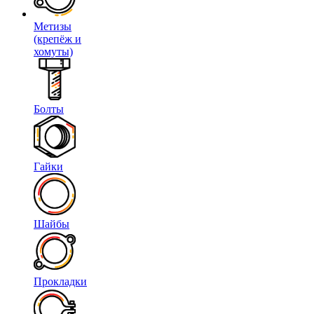
Метизы
(крепёж и
хомуты)
Болты
Гайки
Шайбы
Прокладки