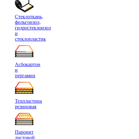
Стеклоткань,
фольгоизол,
гидростеклоизол
и
стеклопластик
Асбокартон
и
пергамин
Техпластина
резиновая
Паронит
листовой