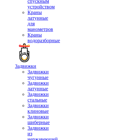
спускным
устройством
Краны
латунные
для
манометров
Краны
водоразборные
Задвижки
Задвижки
чугунные
Задвижки
латунные
Задвижки
стальные
Задвижки
клиновые
Задвижки
шиберные
Задвижки
из
нержавеющей