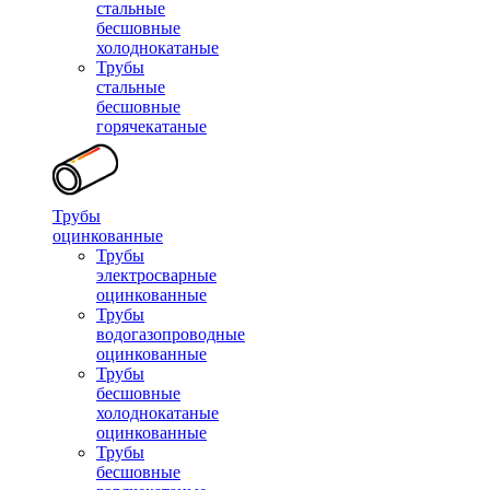
стальные
бесшовные
холоднокатаные
Трубы
стальные
бесшовные
горячекатаные
Трубы
оцинкованные
Трубы
электросварные
оцинкованные
Трубы
водогазопроводные
оцинкованные
Трубы
бесшовные
холоднокатаные
оцинкованные
Трубы
бесшовные