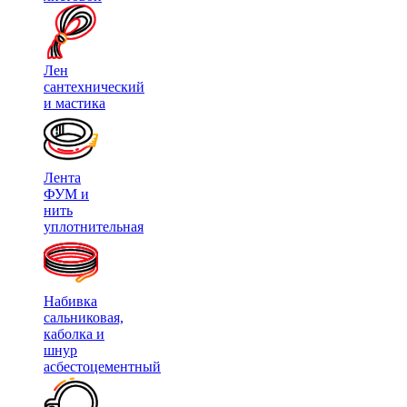
Лен
сантехнический
и мастика
Лента
ФУМ и
нить
уплотнительная
Набивка
сальниковая,
каболка и
шнур
асбестоцементный