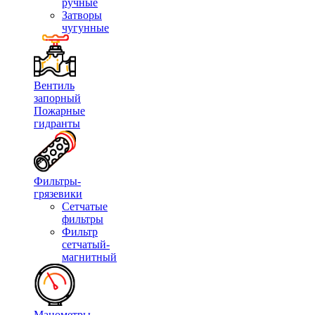
ручные
Затворы
чугунные
Вентиль
запорный
Пожарные
гидранты
Фильтры-
грязевики
Сетчатые
фильтры
Фильтр
сетчатый-
магнитный
Манометры