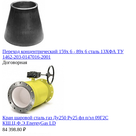
Переход концентрический 159х 6 - 89х 6 сталь 13ХФА ТУ
1462-203-0147016-2001
Договорная
Кран шаровой сталь газ Ду250 Ру25 фл п/эл 09Г2С
КШ.Ц.Ф.Э.EnergyGas LD
84 398.80
₽