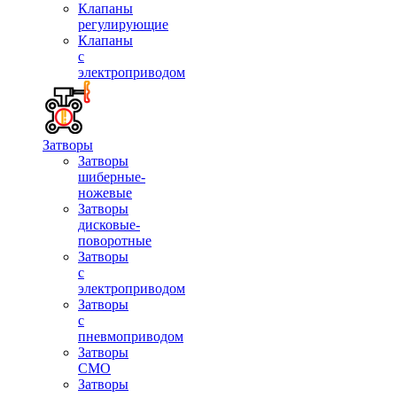
Клапаны
регулирующие
Клапаны
с
электроприводом
Затворы
Затворы
шиберные-
ножевые
Затворы
дисковые-
поворотные
Затворы
с
электроприводом
Затворы
с
пневмоприводом
Затворы
СМО
Затворы