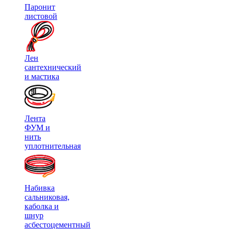
Паронит
листовой
Лен
сантехнический
и мастика
Лента
ФУМ и
нить
уплотнительная
Набивка
сальниковая,
каболка и
шнур
асбестоцементный