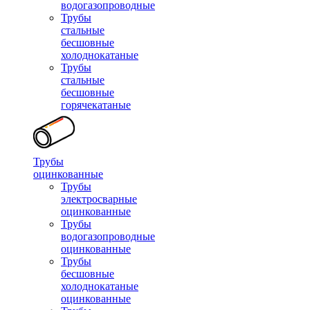
водогазопроводные
Трубы
стальные
бесшовные
холоднокатаные
Трубы
стальные
бесшовные
горячекатаные
Трубы
оцинкованные
Трубы
электросварные
оцинкованные
Трубы
водогазопроводные
оцинкованные
Трубы
бесшовные
холоднокатаные
оцинкованные