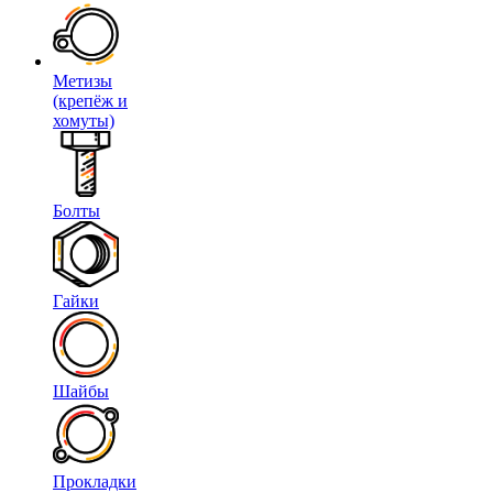
Метизы
(крепёж и
хомуты)
Болты
Гайки
Шайбы
Прокладки