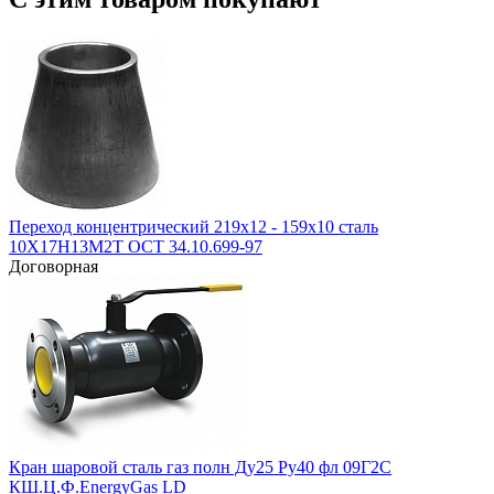
Переход концентрический 219х12 - 159х10 сталь
10Х17Н13М2Т ОСТ 34.10.699-97
Договорная
Кран шаровой сталь газ полн Ду25 Ру40 фл 09Г2С
КШ.Ц.Ф.EnergyGas LD