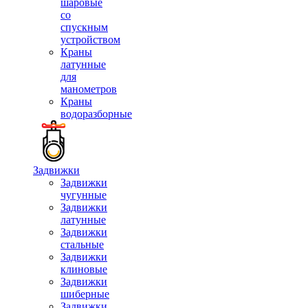
шаровые
со
спускным
устройством
Краны
латунные
для
манометров
Краны
водоразборные
Задвижки
Задвижки
чугунные
Задвижки
латунные
Задвижки
стальные
Задвижки
клиновые
Задвижки
шиберные
Задвижки