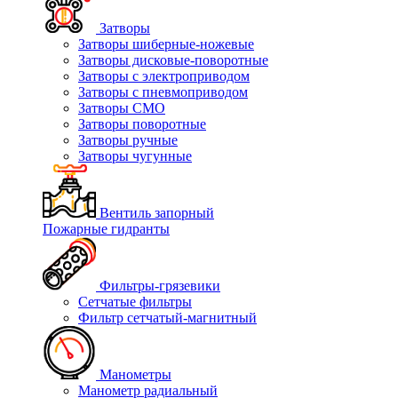
Затворы
Затворы шиберные-ножевые
Затворы дисковые-поворотные
Затворы с электроприводом
Затворы с пневмоприводом
Затворы СМО
Затворы поворотные
Затворы ручные
Затворы чугунные
Вентиль запорный
Пожарные гидранты
Фильтры-грязевики
Сетчатые фильтры
Фильтр сетчатый-магнитный
Манометры
Манометр радиальный