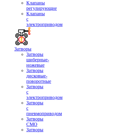
Клапаны
регулирующие
Клапаны
с
электроприводом
Затворы
Затворы
шиберные-
ножевые
Затворы
дисковые-
поворотные
Затворы
с
электроприводом
Затворы
с
пневмоприводом
Затворы
СМО
Затворы