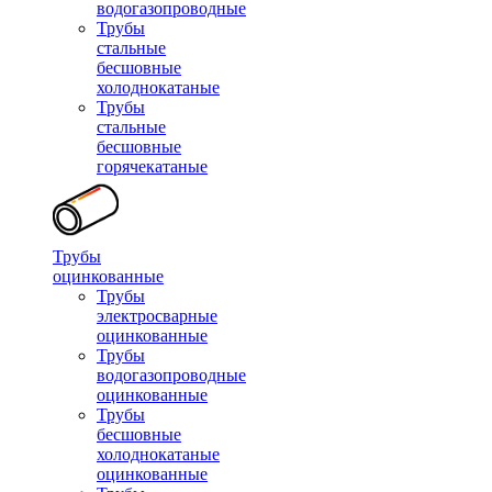
водогазопроводные
Трубы
стальные
бесшовные
холоднокатаные
Трубы
стальные
бесшовные
горячекатаные
Трубы
оцинкованные
Трубы
электросварные
оцинкованные
Трубы
водогазопроводные
оцинкованные
Трубы
бесшовные
холоднокатаные
оцинкованные