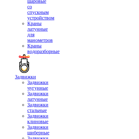
шаровые
со
спускным
устройством
Краны
латунные
для
манометров
Краны
водоразборные
Задвижки
Задвижки
чугунные
Задвижки
латунные
Задвижки
стальные
Задвижки
клиновые
Задвижки
шиберные
Задвижки