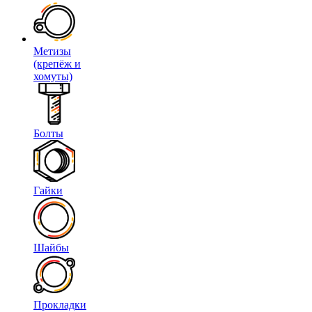
Метизы
(крепёж и
хомуты)
Болты
Гайки
Шайбы
Прокладки