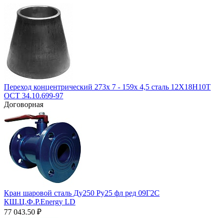
Переход концентрический 273х 7 - 159х 4,5 сталь 12Х18Н10Т
ОСТ 34.10.699-97
Договорная
Кран шаровой сталь Ду250 Ру25 фл ред 09Г2С
КШ.Ц.Ф.Р.Energy LD
77 043.50
₽