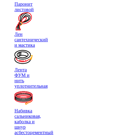
Паронит
листовой
Лен
сантехнический
и мастика
Лента
ФУМ и
нить
уплотнительная
Набивка
сальниковая,
каболка и
шнур
асбестоцементный