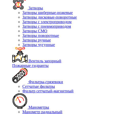
Затворы
Затворы шиберные-ножевые
Затворы дисковые-поворотные
Затворы с электроприводом
Затворы с пневмоприводом
Затворы СМО
Затворы поворотные
Затворы ручные
Затворы чугунные
Вентиль запорный
Пожарные гидранты
Фильтры-грязевики
Сетчатые фильтры
Фильтр сетчатый-магнитный
Манометры
Манометр радиальный