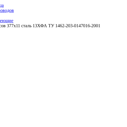
ца
роводов
веющие
сов 377х11 сталь 13ХФА ТУ 1462-203-0147016-2001