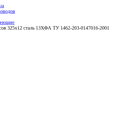
ца
роводов
веющие
сов 325х12 сталь 13ХФА ТУ 1462-203-0147016-2001