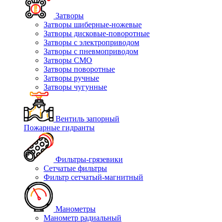
Затворы
Затворы шиберные-ножевые
Затворы дисковые-поворотные
Затворы с электроприводом
Затворы с пневмоприводом
Затворы СМО
Затворы поворотные
Затворы ручные
Затворы чугунные
Вентиль запорный
Пожарные гидранты
Фильтры-грязевики
Сетчатые фильтры
Фильтр сетчатый-магнитный
Манометры
Манометр радиальный