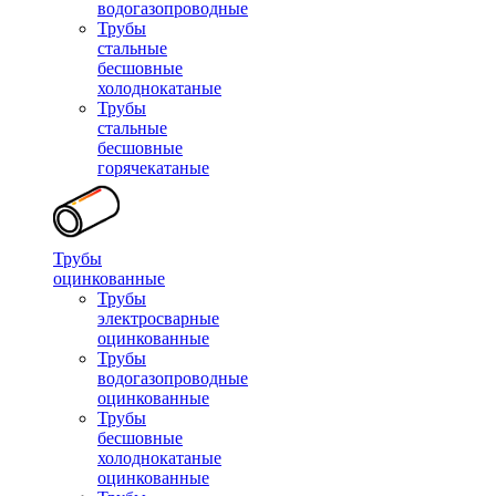
водогазопроводные
Трубы
стальные
бесшовные
холоднокатаные
Трубы
стальные
бесшовные
горячекатаные
Трубы
оцинкованные
Трубы
электросварные
оцинкованные
Трубы
водогазопроводные
оцинкованные
Трубы
бесшовные
холоднокатаные
оцинкованные