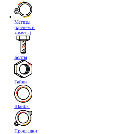
Метизы
(крепёж и
хомуты)
Болты
Гайки
Шайбы
Прокладки