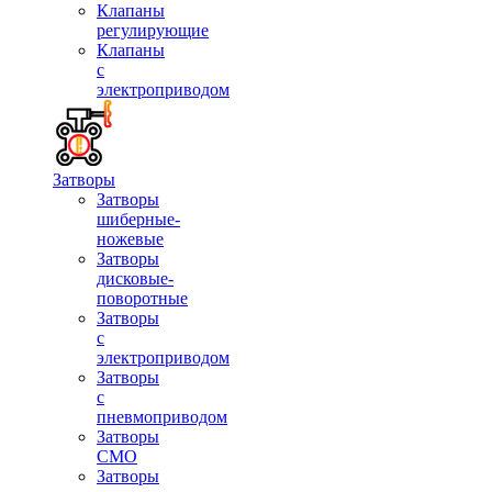
Клапаны
регулирующие
Клапаны
с
электроприводом
Затворы
Затворы
шиберные-
ножевые
Затворы
дисковые-
поворотные
Затворы
с
электроприводом
Затворы
с
пневмоприводом
Затворы
СМО
Затворы