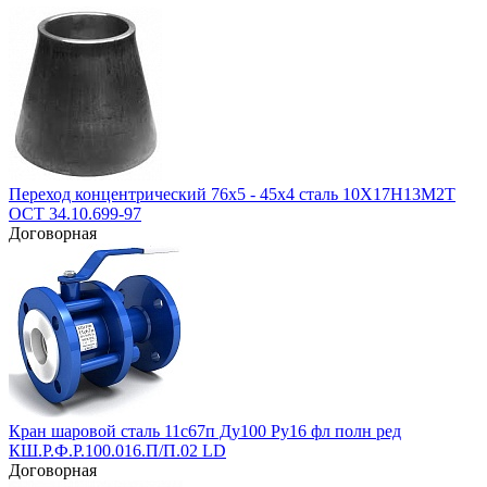
Переход концентрический 76х5 - 45х4 сталь 10Х17Н13М2Т
ОСТ 34.10.699-97
Договорная
Кран шаровой сталь 11с67п Ду100 Ру16 фл полн ред
КШ.Р.Ф.Р.100.016.П/П.02 LD
Договорная