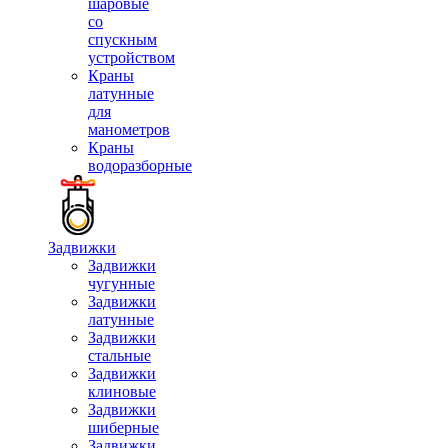
шаровые
со
спускным
устройством
Краны
латунные
для
манометров
Краны
водоразборные
Задвижки
Задвижки
чугунные
Задвижки
латунные
Задвижки
стальные
Задвижки
клиновые
Задвижки
шиберные
Задвижки