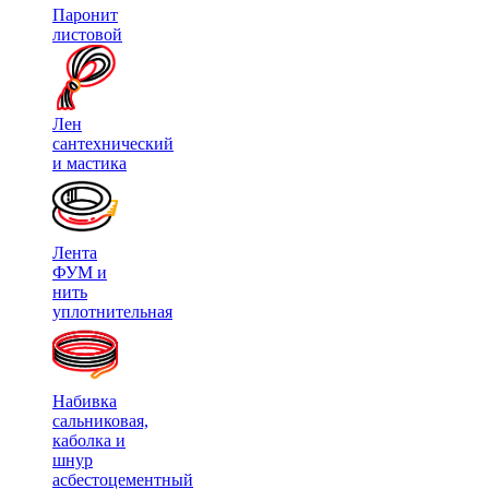
Паронит
листовой
Лен
сантехнический
и мастика
Лента
ФУМ и
нить
уплотнительная
Набивка
сальниковая,
каболка и
шнур
асбестоцементный