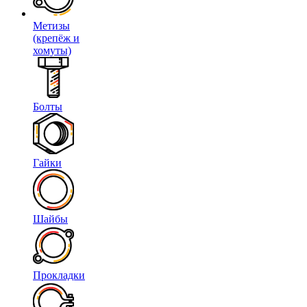
Метизы
(крепёж и
хомуты)
Болты
Гайки
Шайбы
Прокладки