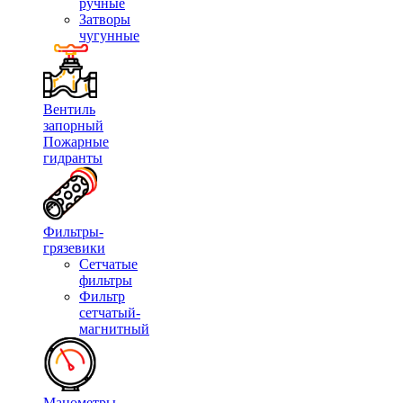
ручные
Затворы
чугунные
Вентиль
запорный
Пожарные
гидранты
Фильтры-
грязевики
Сетчатые
фильтры
Фильтр
сетчатый-
магнитный
Манометры