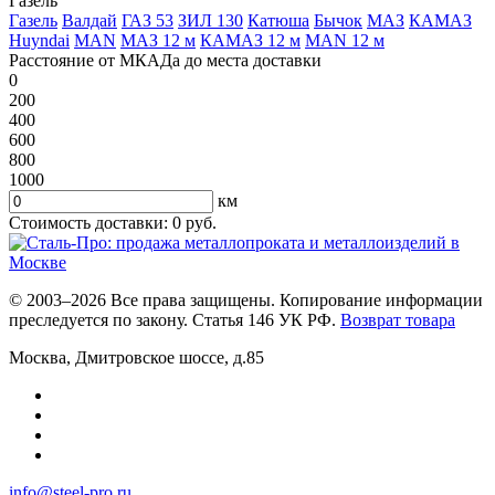
Газель
Газель
Валдай
ГАЗ 53
ЗИЛ 130
Катюша
Бычок
МАЗ
КАМАЗ
Huyndai
MAN
МАЗ 12 м
КАМАЗ 12 м
MAN 12 м
Расстояние от МКАДа до места доставки
0
200
400
600
800
1000
км
Стоимость доставки:
0
руб.
© 2003–2026 Все права защищены. Копирование информации
преследуется по закону. Статья 146 УК РФ.
Возврат товара
Москва
,
Дмитровское шоссе, д.85
info@steel-pro.ru