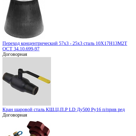
Переход концентрический 57х3 - 25х3 сталь 10Х17Н13М2Т
ОСТ 34.10.699-97
Договорная
Кран шаровой сталь КШ.Ц.П.Р LD Ду500 Ру16 п/прив ред
Договорная