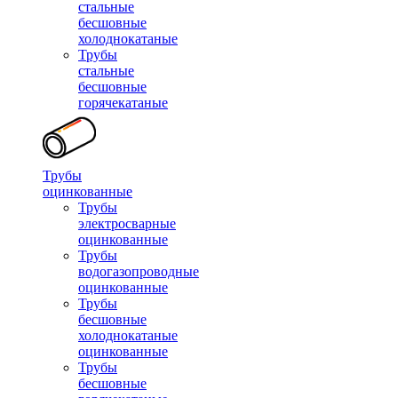
стальные
бесшовные
холоднокатаные
Трубы
стальные
бесшовные
горячекатаные
Трубы
оцинкованные
Трубы
электросварные
оцинкованные
Трубы
водогазопроводные
оцинкованные
Трубы
бесшовные
холоднокатаные
оцинкованные
Трубы
бесшовные