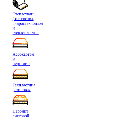
Стеклоткань,
фольгоизол,
гидростеклоизол
и
стеклопластик
Асбокартон
и
пергамин
Техпластина
резиновая
Паронит
листовой