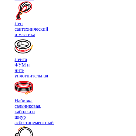
Лен
сантехнический
и мастика
Лента
ФУМ и
нить
уплотнительная
Набивка
сальниковая,
каболка и
шнур
асбестоцементный