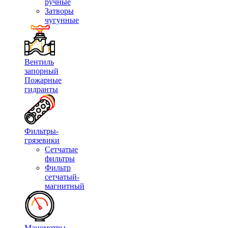
ручные
Затворы
чугунные
Вентиль
запорный
Пожарные
гидранты
Фильтры-
грязевики
Сетчатые
фильтры
Фильтр
сетчатый-
магнитный
Манометры