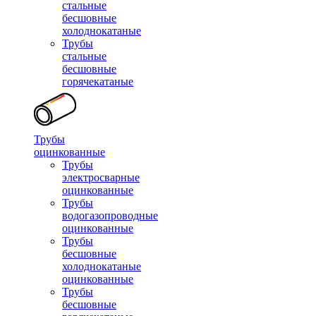
стальные
бесшовные
холоднокатаные
Трубы
стальные
бесшовные
горячекатаные
Трубы
оцинкованные
Трубы
электросварные
оцинкованные
Трубы
водогазопроводные
оцинкованные
Трубы
бесшовные
холоднокатаные
оцинкованные
Трубы
бесшовные