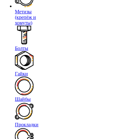
Метизы
(крепёж и
хомуты)
Болты
Гайки
Шайбы
Прокладки