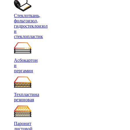
Стеклоткань,
фольгоизол,
гидростеклоизол
и
стеклопластик
Асбокартон
и
пергамин
Техпластина
резиновая
Паронит
листовой