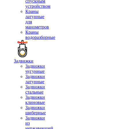
спускным
устройством
Краны
латунные
для
манометров
Краны
водоразборные
Задвижки
Задвижки
чугунные
Задвижки
латунные
Задвижки
стальные
Задвижки
клиновые
Задвижки
шиберные
Задвижки
из
нержавеющей