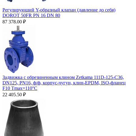
Регулирующий Y-образный клапан (давление до себя)
DOROT 50FR PN 16 DN 80
87 378.00
₽
Задвижка с обрезиненным клином Zetkama 111D-125-C36,
DN125, PN16, ф/ф, корпус-чугун, клин-EPDM, ISO-фланец
F10 Tmax=110°С
22 405.50
₽