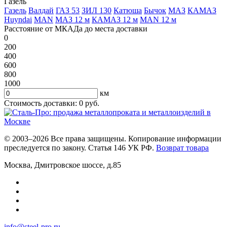
Газель
Газель
Валдай
ГАЗ 53
ЗИЛ 130
Катюша
Бычок
МАЗ
КАМАЗ
Huyndai
MAN
МАЗ 12 м
КАМАЗ 12 м
MAN 12 м
Расстояние от МКАДа до места доставки
0
200
400
600
800
1000
км
Стоимость доставки:
0
руб.
© 2003–2026 Все права защищены. Копирование информации
преследуется по закону. Статья 146 УК РФ.
Возврат товара
Москва
,
Дмитровское шоссе, д.85
info@steel-pro.ru