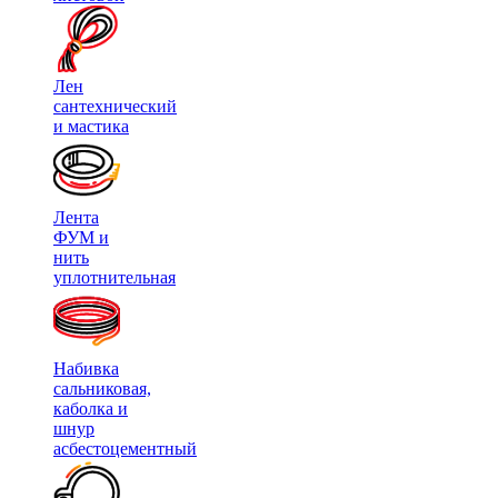
Лен
сантехнический
и мастика
Лента
ФУМ и
нить
уплотнительная
Набивка
сальниковая,
каболка и
шнур
асбестоцементный