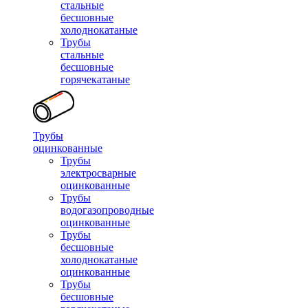
стальные
бесшовные
холоднокатаные
Трубы
стальные
бесшовные
горячекатаные
Трубы
оцинкованные
Трубы
электросварные
оцинкованные
Трубы
водогазопроводные
оцинкованные
Трубы
бесшовные
холоднокатаные
оцинкованные
Трубы
бесшовные