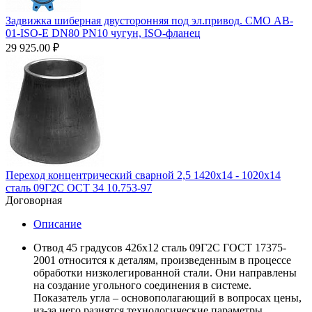
Задвижка шиберная двусторонняя под эл.привод. СМО AB-
01-ISO-E DN80 PN10 чугун, ISO-фланец
29 925.00
₽
Переход концентрический сварной 2,5 1420х14 - 1020х14
сталь 09Г2С ОСТ 34 10.753-97
Договорная
Описание
Отвод 45 градусов 426х12 сталь 09Г2С ГОСТ 17375-
2001 относится к деталям, произведенным в процессе
обработки низколегированной стали. Они направлены
на создание угольного соединения в системе.
Показатель угла – основополагающий в вопросах цены,
из-за него разнятся технологические параметры