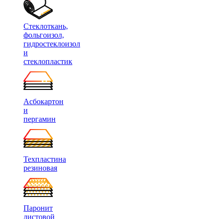
Стеклоткань,
фольгоизол,
гидростеклоизол
и
стеклопластик
Асбокартон
и
пергамин
Техпластина
резиновая
Паронит
листовой