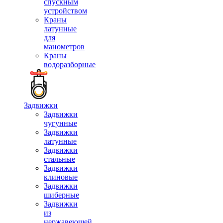
спускным
устройством
Краны
латунные
для
манометров
Краны
водоразборные
Задвижки
Задвижки
чугунные
Задвижки
латунные
Задвижки
стальные
Задвижки
клиновые
Задвижки
шиберные
Задвижки
из
нержавеющей