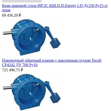
Кран шаровой сталь 09Г2С КШ.Ц.П.Energy LD Ду250 Ру25 п/
прив
69 456.20
₽
Поворотный обратный клапан с наклонным седлом Tecofi
CP4242 ДУ 700 Py16
725 496.75
₽