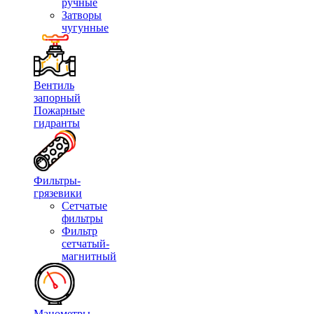
ручные
Затворы
чугунные
Вентиль
запорный
Пожарные
гидранты
Фильтры-
грязевики
Сетчатые
фильтры
Фильтр
сетчатый-
магнитный
Манометры