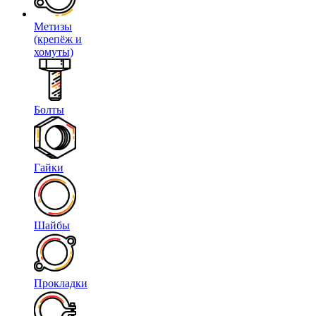
Метизы
(крепёж и
хомуты)
Болты
Гайки
Шайбы
Прокладки