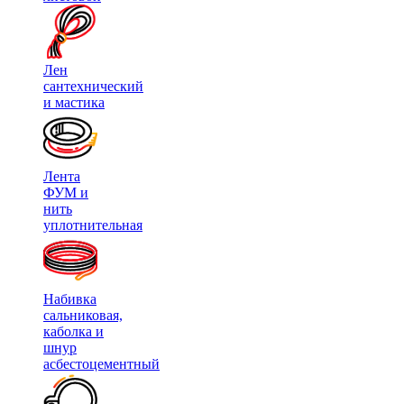
Лен
сантехнический
и мастика
Лента
ФУМ и
нить
уплотнительная
Набивка
сальниковая,
каболка и
шнур
асбестоцементный