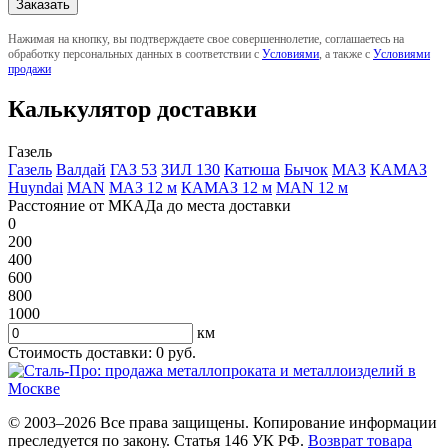
Нажимая на кнопку, вы подтверждаете свое совершеннолетие, соглашаетесь на
обработку персональных данных в соответствии с
Условиями
, а также с
Условиями
продажи
Калькулятор доставки
Газель
Газель
Валдай
ГАЗ 53
ЗИЛ 130
Катюша
Бычок
МАЗ
КАМАЗ
Huyndai
MAN
МАЗ 12 м
КАМАЗ 12 м
MAN 12 м
Расстояние от МКАДа до места доставки
0
200
400
600
800
1000
км
Стоимость доставки:
0
руб.
© 2003–2026 Все права защищены. Копирование информации
преследуется по закону. Статья 146 УК РФ.
Возврат товара