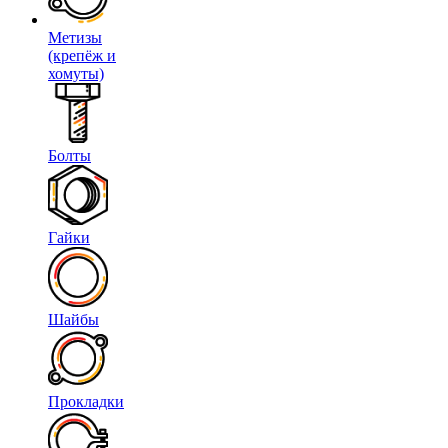
Метизы
(крепёж и
хомуты)
Болты
Гайки
Шайбы
Прокладки