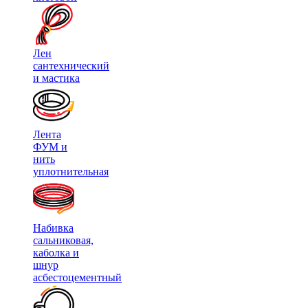
Лен
сантехнический
и мастика
Лента
ФУМ и
нить
уплотнительная
Набивка
сальниковая,
каболка и
шнур
асбестоцементный