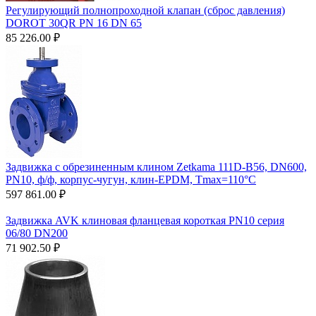
Регулирующий полнопроходной клапан (сброс давления)
DOROT 30QR PN 16 DN 65
85 226.00
₽
Задвижка с обрезиненным клином Zetkama 111D-B56, DN600,
PN10, ф/ф, корпус-чугун, клин-EPDM, Tmax=110°С
597 861.00
₽
Задвижка AVK клиновая фланцевая короткая PN10 серия
06/80 DN200
71 902.50
₽