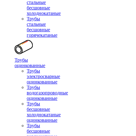
стальные
бесшовные
холоднокатаные
Трубы
стальные
бесшовные
горячекатаные
Трубы
оцинкованные
Трубы
электросварные
оцинкованные
Трубы
водогазопроводные
оцинкованные
Трубы
бесшовные
холоднокатаные
оцинкованные
Трубы
бесшовные