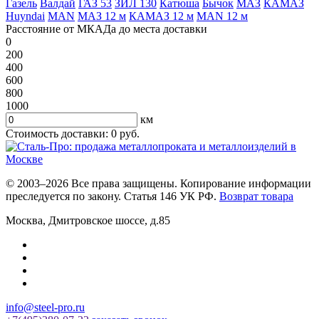
Газель
Валдай
ГАЗ 53
ЗИЛ 130
Катюша
Бычок
МАЗ
КАМАЗ
Huyndai
MAN
МАЗ 12 м
КАМАЗ 12 м
MAN 12 м
Расстояние от МКАДа до места доставки
0
200
400
600
800
1000
км
Стоимость доставки:
0
руб.
© 2003–2026 Все права защищены. Копирование информации
преследуется по закону. Статья 146 УК РФ.
Возврат товара
Москва
,
Дмитровское шоссе, д.85
info@steel-pro.ru