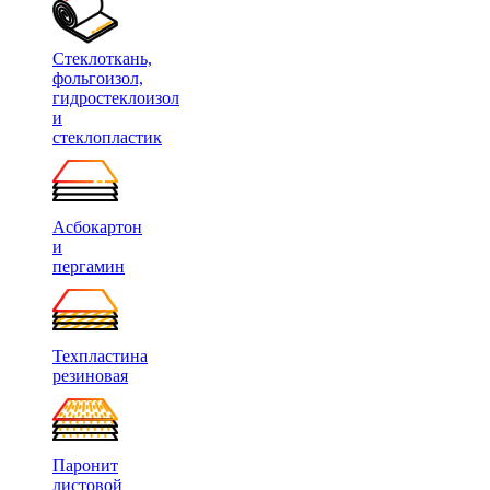
Стеклоткань,
фольгоизол,
гидростеклоизол
и
стеклопластик
Асбокартон
и
пергамин
Техпластина
резиновая
Паронит
листовой