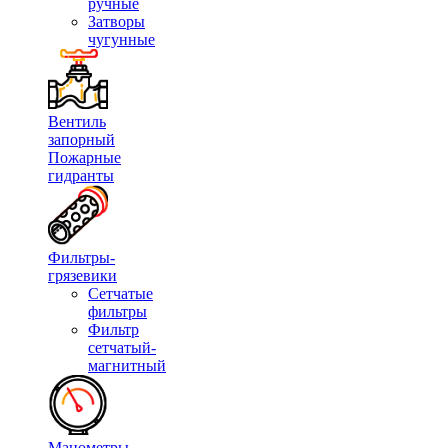
ручные
Затворы
чугунные
Вентиль
запорный
Пожарные
гидранты
Фильтры-
грязевики
Сетчатые
фильтры
Фильтр
сетчатый-
магнитный
Манометры