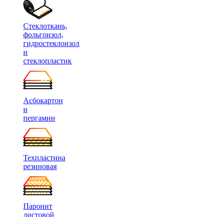
Стеклоткань,
фольгоизол,
гидростеклоизол
и
стеклопластик
Асбокартон
и
пергамин
Техпластина
резиновая
Паронит
листовой