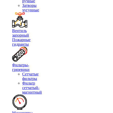
ручные
Затворы
чугунные
Вентиль
запорный
Пожарные
гидранты
Фильтры-
грязевики
Сетчатые
фильтры
Фильтр
сетчатый-
магнитный
Манометры