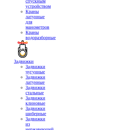
спускным
устройством
Краны
латунные
для
манометров
Краны
водоразборные
Задвижки
Задвижки
чугунные
Задвижки
латунные
Задвижки
стальные
Задвижки
клиновые
Задвижки
шиберные
Задвижки
из
нержавеющей