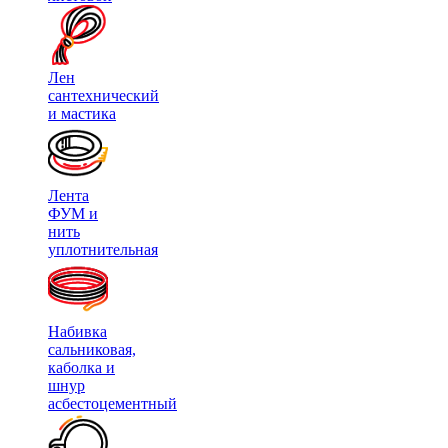
Лен
сантехнический
и мастика
Лента
ФУМ и
нить
уплотнительная
Набивка
сальниковая,
каболка и
шнур
асбестоцементный