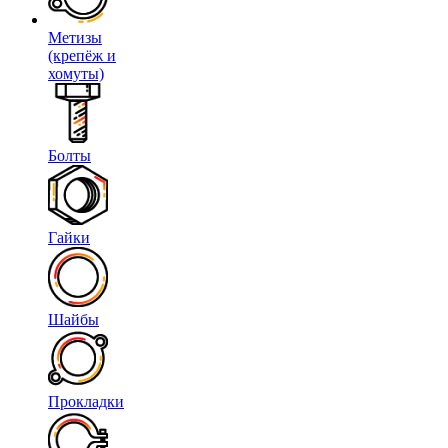
Метизы
(крепёж и
хомуты)
Болты
Гайки
Шайбы
Прокладки