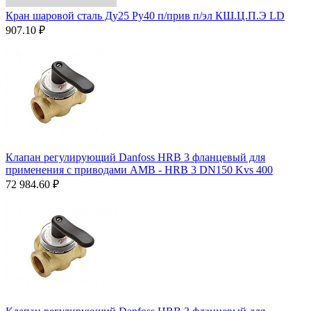
Кран шаровой сталь Ду25 Ру40 п/прив п/эл КШ.Ц.П.Э LD
907.10
₽
Клапан регулирующий Danfoss HRB 3 фланцевый для
применения с приводами AMВ - HRB 3 DN150 Kvs 400
72 984.60
₽