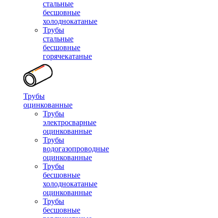
стальные
бесшовные
холоднокатаные
Трубы
стальные
бесшовные
горячекатаные
Трубы
оцинкованные
Трубы
электросварные
оцинкованные
Трубы
водогазопроводные
оцинкованные
Трубы
бесшовные
холоднокатаные
оцинкованные
Трубы
бесшовные