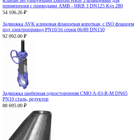
Клапан регулирующий Danfoss HRB 3 фланцевый для
применения с приводами AMВ - HRB 3 DN125 Kvs 280
54 106.26
₽
Задвижка AVK клиновая фланцевая короткая, с ISO фланцем
под электропривод PN10/16 серия 06/89 DN150
92 092.00
₽
Задвижка шиберная односторонняя CMO A-03-R-M DN65
PN10 сталь, редуктор
88 695.00
₽