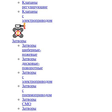
Клапаны
регулирующие
Клапаны
с
электроприводом
Затворы
Затворы
шиберные-
ножевые
Затворы
дисковые-
поворотные
Затворы
с
электроприводом
Затворы
с
пневмоприводом
Затворы
СМО
Затворы