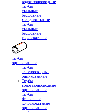
водогазопроводные
Трубы
стальные
бесшовные
холоднокатаные
Трубы
стальные
бесшовные
горячекатаные
Трубы
оцинкованные
Трубы
электросварные
оцинкованные
Трубы
водогазопроводные
оцинкованные
Трубы
бесшовные
холоднокатаные
оцинкованные