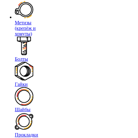
Метизы
(крепёж и
хомуты)
Болты
Гайки
Шайбы
Прокладки