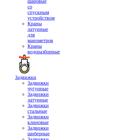
шаровые
со
спускным
устройством
Краны
латунные
для
манометров
Краны
водоразборные
Задвижки
Задвижки
чугунные
Задвижки
латунные
Задвижки
стальные
Задвижки
клиновые
Задвижки
шиберные
Задвижки