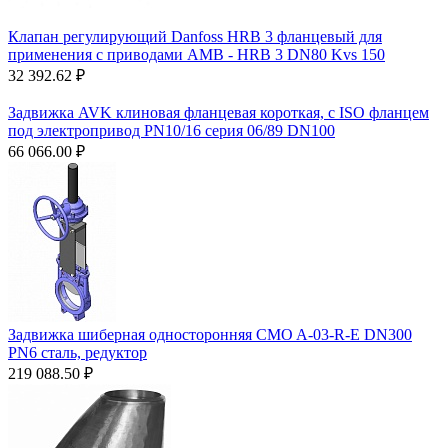
Клапан регулирующий Danfoss HRB 3 фланцевый для
применения с приводами AMВ - HRB 3 DN80 Kvs 150
32 392.62
₽
Задвижка AVK клиновая фланцевая короткая, с ISO фланцем
под электропривод PN10/16 серия 06/89 DN100
66 066.00
₽
Задвижка шиберная односторонняя CMO A-03-R-E DN300
PN6 сталь, редуктор
219 088.50
₽