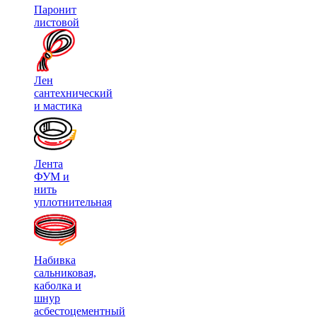
Паронит
листовой
Лен
сантехнический
и мастика
Лента
ФУМ и
нить
уплотнительная
Набивка
сальниковая,
каболка и
шнур
асбестоцементный