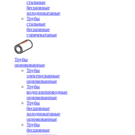
стальные
бесшовные
холоднокатаные
Трубы
стальные
бесшовные
горячекатаные
Трубы
оцинкованные
Трубы
электросварные
оцинкованные
Трубы
водогазопроводные
оцинкованные
Трубы
бесшовные
холоднокатаные
оцинкованные
Трубы
бесшовные