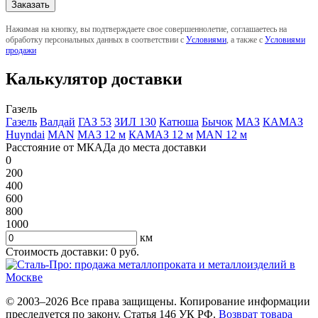
Нажимая на кнопку, вы подтверждаете свое совершеннолетие, соглашаетесь на
обработку персональных данных в соответствии с
Условиями
, а также с
Условиями
продажи
Калькулятор доставки
Газель
Газель
Валдай
ГАЗ 53
ЗИЛ 130
Катюша
Бычок
МАЗ
КАМАЗ
Huyndai
MAN
МАЗ 12 м
КАМАЗ 12 м
MAN 12 м
Расстояние от МКАДа до места доставки
0
200
400
600
800
1000
км
Стоимость доставки:
0
руб.
© 2003–2026 Все права защищены. Копирование информации
преследуется по закону. Статья 146 УК РФ.
Возврат товара