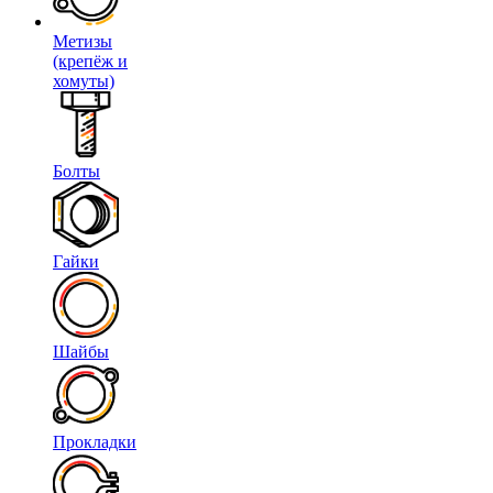
Метизы
(крепёж и
хомуты)
Болты
Гайки
Шайбы
Прокладки