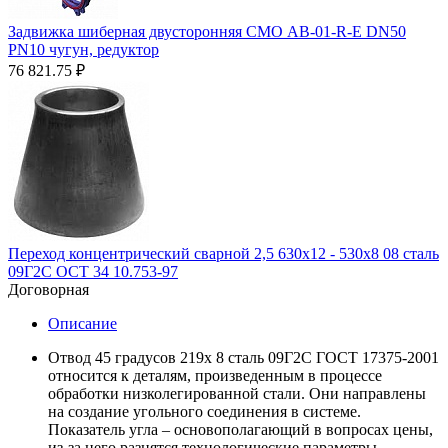
Задвижка шиберная двусторонняя СМО AВ-01-R-Е DN50
PN10 чугун, редуктор
76 821.75
₽
Переход концентрический сварной 2,5 630х12 - 530х8 08 сталь
09Г2С ОСТ 34 10.753-97
Договорная
Описание
Отвод 45 градусов 219х 8 сталь 09Г2С ГОСТ 17375-2001
относится к деталям, произведенным в процессе
обработки низколегированной стали. Они направлены
на создание угольного соединения в системе.
Показатель угла – основополагающий в вопросах цены,
из-за него разнятся технологические параметры