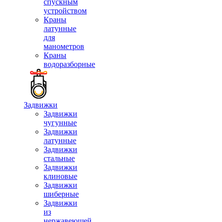
спускным
устройством
Краны
латунные
для
манометров
Краны
водоразборные
Задвижки
Задвижки
чугунные
Задвижки
латунные
Задвижки
стальные
Задвижки
клиновые
Задвижки
шиберные
Задвижки
из
нержавеющей