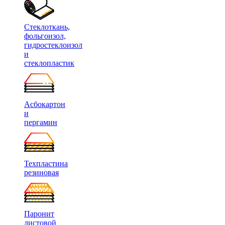
Стеклоткань,
фольгоизол,
гидростеклоизол
и
стеклопластик
Асбокартон
и
пергамин
Техпластина
резиновая
Паронит
листовой