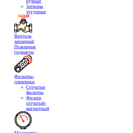
ручные
Затворы
чугунные
Вентиль
запорный
Пожарные
гидранты
Фильтры-
грязевики
Сетчатые
фильтры
Фильтр
сетчатый-
магнитный
Манометры