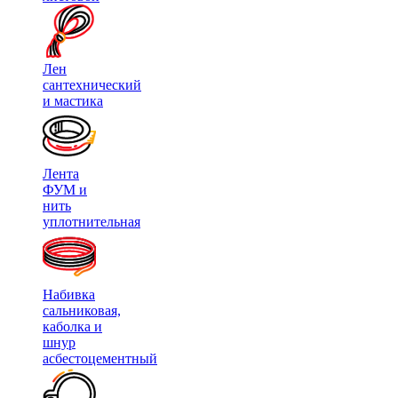
Лен
сантехнический
и мастика
Лента
ФУМ и
нить
уплотнительная
Набивка
сальниковая,
каболка и
шнур
асбестоцементный