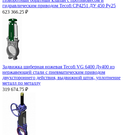
Поворотный обратный клапан с противовесом и
гидравлическим приводом Tecofi CP4251 ДУ 450 Py25
623 366.25
₽
Задвижка шиберная ножевая Tecofi VG 6400 Ду400 из
нержавеющей стали с пневматическим приводом
двухстороннего действия, выдвижной шток, уплотнение
металл по металлу
319 674.75
₽