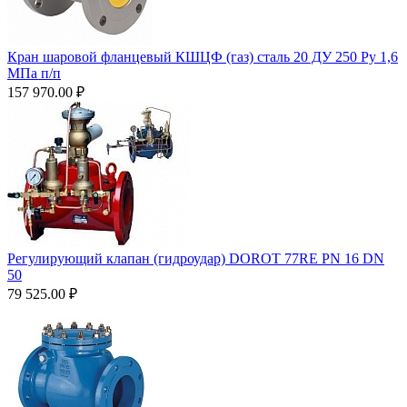
Кран шаровой фланцевый КШЦФ (газ) сталь 20 ДУ 250 Ру 1,6
МПа п/п
157 970.00
₽
Регулирующий клапан (гидроудар) DOROT 77RE PN 16 DN
50
79 525.00
₽