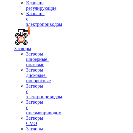
Клапаны
регулирующие
Клапаны
с
электроприводом
Затворы
Затворы
шиберные-
ножевые
Затворы
дисковые-
поворотные
Затворы
с
электроприводом
Затворы
с
пневмоприводом
Затворы
СМО
Затворы