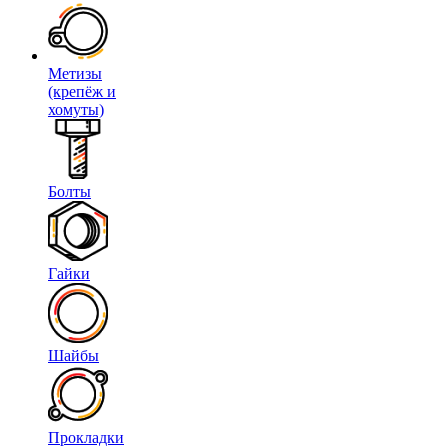
Метизы
(крепёж и
хомуты)
Болты
Гайки
Шайбы
Прокладки