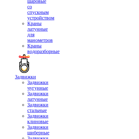
шаровые
со
спускным
устройством
Краны
латунные
для
манометров
Краны
водоразборные
Задвижки
Задвижки
чугунные
Задвижки
латунные
Задвижки
стальные
Задвижки
клиновые
Задвижки
шиберные
Задвижки