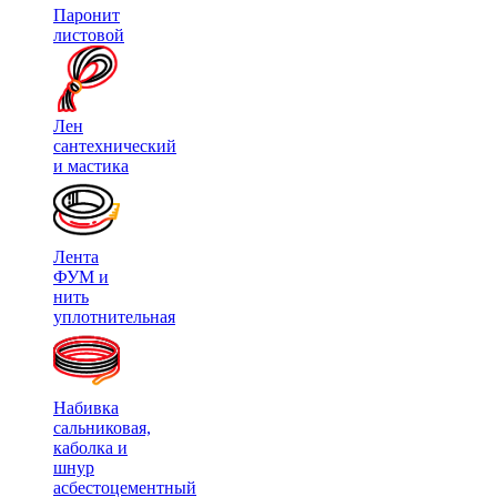
Паронит
листовой
Лен
сантехнический
и мастика
Лента
ФУМ и
нить
уплотнительная
Набивка
сальниковая,
каболка и
шнур
асбестоцементный