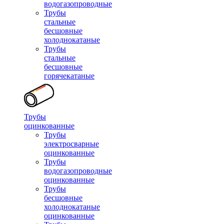
водогазопроводные
Трубы
стальные
бесшовные
холоднокатаные
Трубы
стальные
бесшовные
горячекатаные
Трубы
оцинкованные
Трубы
электросварные
оцинкованные
Трубы
водогазопроводные
оцинкованные
Трубы
бесшовные
холоднокатаные
оцинкованные