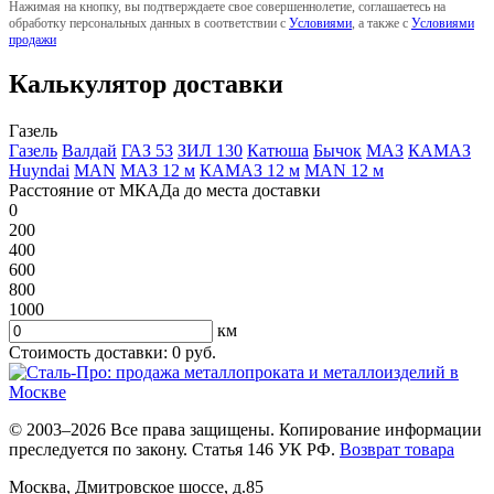
Нажимая на кнопку, вы подтверждаете свое совершеннолетие, соглашаетесь на
обработку персональных данных в соответствии с
Условиями
, а также с
Условиями
продажи
Калькулятор доставки
Газель
Газель
Валдай
ГАЗ 53
ЗИЛ 130
Катюша
Бычок
МАЗ
КАМАЗ
Huyndai
MAN
МАЗ 12 м
КАМАЗ 12 м
MAN 12 м
Расстояние от МКАДа до места доставки
0
200
400
600
800
1000
км
Стоимость доставки:
0
руб.
© 2003–2026 Все права защищены. Копирование информации
преследуется по закону. Статья 146 УК РФ.
Возврат товара
Москва
,
Дмитровское шоссе, д.85