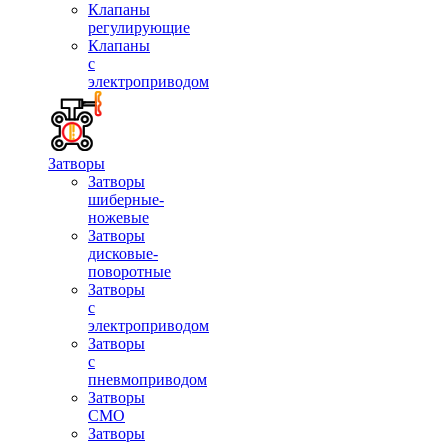
Клапаны
регулирующие
Клапаны
с
электроприводом
Затворы
Затворы
шиберные-
ножевые
Затворы
дисковые-
поворотные
Затворы
с
электроприводом
Затворы
с
пневмоприводом
Затворы
СМО
Затворы