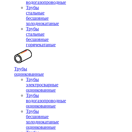
водогазопроводные
Трубы
стальные
бесшовные
холоднокатаные
Трубы
стальные
бесшовные
горячекатаные
Трубы
оцинкованные
Трубы
электросварные
оцинкованные
Трубы
водогазопроводные
оцинкованные
Трубы
бесшовные
холоднокатаные
оцинкованные