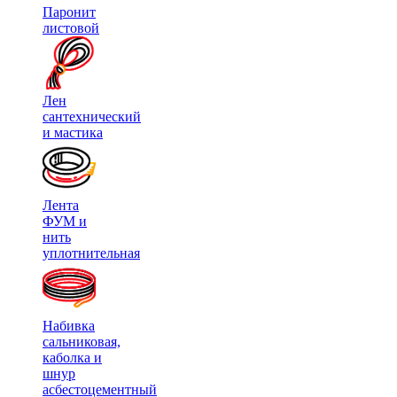
Паронит
листовой
Лен
сантехнический
и мастика
Лента
ФУМ и
нить
уплотнительная
Набивка
сальниковая,
каболка и
шнур
асбестоцементный