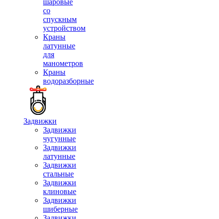
шаровые
со
спускным
устройством
Краны
латунные
для
манометров
Краны
водоразборные
Задвижки
Задвижки
чугунные
Задвижки
латунные
Задвижки
стальные
Задвижки
клиновые
Задвижки
шиберные
Задвижки