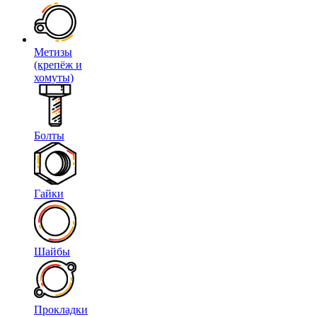
Метизы
(крепёж и
хомуты)
Болты
Гайки
Шайбы
Прокладки