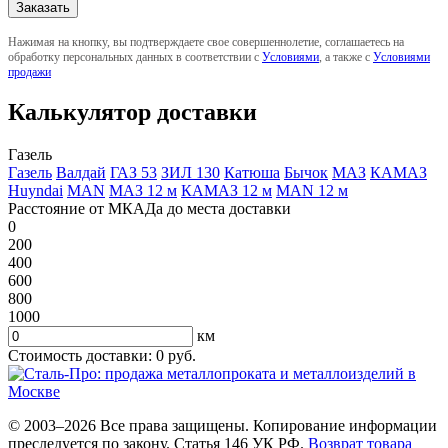
Нажимая на кнопку, вы подтверждаете свое совершеннолетие, соглашаетесь на
обработку персональных данных в соответствии с
Условиями
, а также с
Условиями
продажи
Калькулятор доставки
Газель
Газель
Валдай
ГАЗ 53
ЗИЛ 130
Катюша
Бычок
МАЗ
КАМАЗ
Huyndai
MAN
МАЗ 12 м
КАМАЗ 12 м
MAN 12 м
Расстояние от МКАДа до места доставки
0
200
400
600
800
1000
км
Стоимость доставки:
0
руб.
© 2003–2026 Все права защищены. Копирование информации
преследуется по закону. Статья 146 УК РФ.
Возврат товара