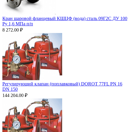
Кран шаровой фланцевый КШЦФ (вода) сталь 09Г2С ДУ 100
Ру 1,6 МПа п/п
8 272.00
₽
Регулирующий клапан (поплавковый) DOROT 77FL PN 16
DN 150
144 204.00
₽