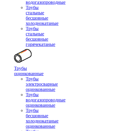
водогазопроводные
Трубы
стальные
бесшовные
холоднокатаные
Трубы
стальные
бесшовные
горячекатаные
Трубы
оцинкованные
Трубы
электросварные
оцинкованные
Трубы
водогазопроводные
оцинкованные
Трубы
бесшовные
холоднокатаные
оцинкованные