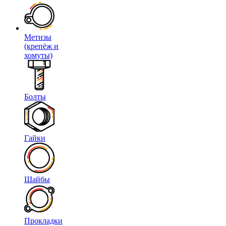
Метизы
(крепёж и
хомуты)
Болты
Гайки
Шайбы
Прокладки