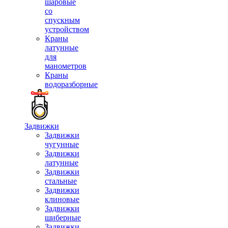
шаровые
со
спускным
устройством
Краны
латунные
для
манометров
Краны
водоразборные
Задвижки
Задвижки
чугунные
Задвижки
латунные
Задвижки
стальные
Задвижки
клиновые
Задвижки
шиберные
Задвижки