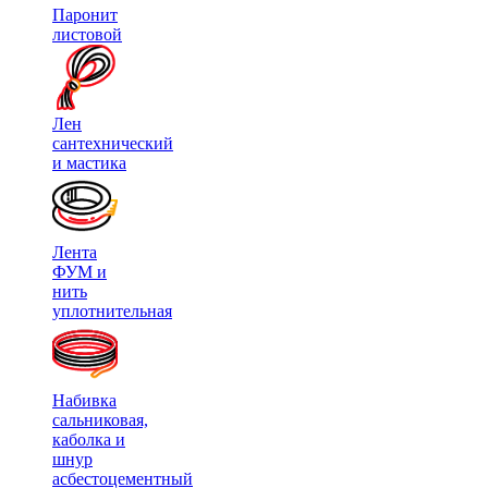
Паронит
листовой
Лен
сантехнический
и мастика
Лента
ФУМ и
нить
уплотнительная
Набивка
сальниковая,
каболка и
шнур
асбестоцементный