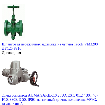
Шланговая пережимная задвижка из чугуна Tecofi VM3200
ДУ125 Ру10
Договорная
Электропривод AUMA SAREX10.2 / ACEXC 01.2 (-30...40),
F10, 380B-3-50, IP68, магнитный датчик положения MWG,
втулка тип А