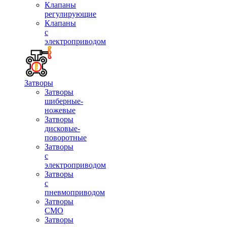
Клапаны
регулирующие
Клапаны
с
электроприводом
Затворы
Затворы
шиберные-
ножевые
Затворы
дисковые-
поворотные
Затворы
с
электроприводом
Затворы
с
пневмоприводом
Затворы
СМО
Затворы