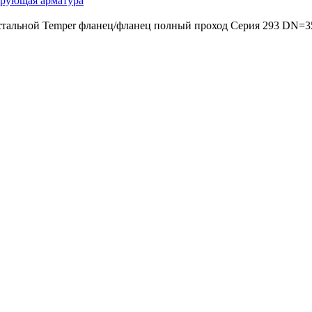
ирующая арматура
стальной Temper фланец/фланец полный проход Серия 293 DN=