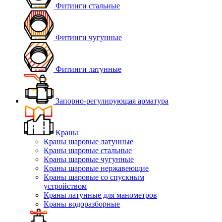
Фитинги стальные
Фитинги чугунные
Фитинги латунные
Запорно-регулирующая арматура
Краны
Краны шаровые латунные
Краны шаровые стальные
Краны шаровые чугунные
Краны шаровые нержавеющие
Краны шаровые со спускным
устройством
Краны латунные для манометров
Краны водоразборные