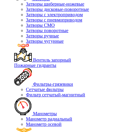
Затворы шиберные-ножевые
Затворы дисковые-поворотные
Затворы с электроприводом
Затворы с пневмоприводом
Затворы СМО
Затворы поворотные
Затворы ручные
Затворы чугунные
Вентиль запорный
Пожарные гидранты
Фильтры-грязевики
Сетчатые фильтры
Фильтр сетчатый-магнитный
Манометры
Манометр радиальный
Манометр осевой