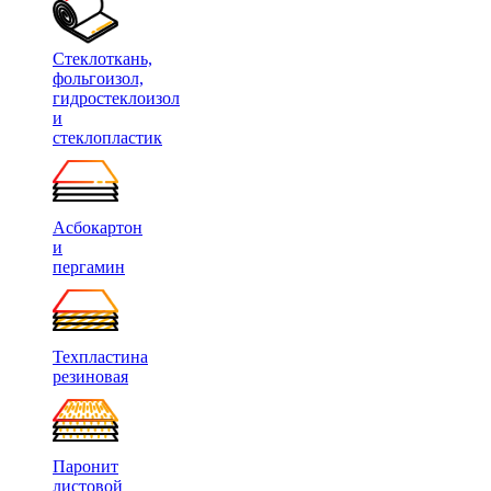
Стеклоткань,
фольгоизол,
гидростеклоизол
и
стеклопластик
Асбокартон
и
пергамин
Техпластина
резиновая
Паронит
листовой