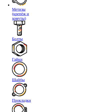
Метизы
(крепёж и
хомуты)
Болты
Гайки
Шайбы
Прокладки