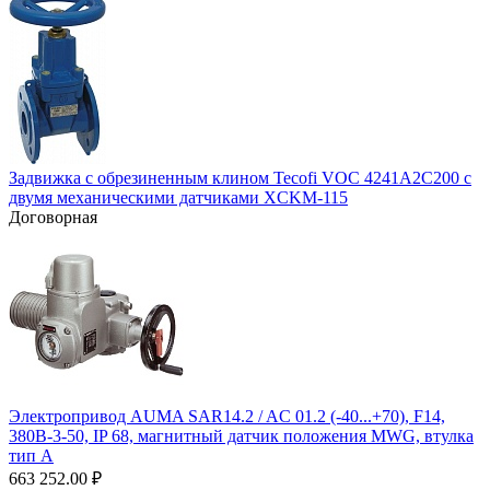
Задвижка с обрезиненным клином Tecofi VOC 4241A2C200 с
двумя механическими датчиками XCKM-115
Договорная
Электропривод AUMA SAR14.2 / AC 01.2 (-40...+70), F14,
380B-3-50, IP 68, магнитный датчик положения MWG, втулка
тип А
663 252.00
₽