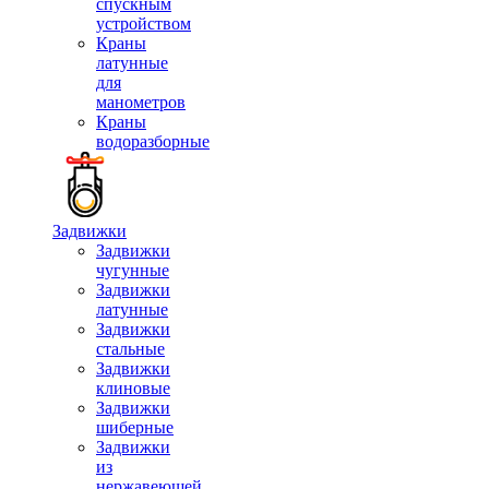
спускным
устройством
Краны
латунные
для
манометров
Краны
водоразборные
Задвижки
Задвижки
чугунные
Задвижки
латунные
Задвижки
стальные
Задвижки
клиновые
Задвижки
шиберные
Задвижки
из
нержавеющей