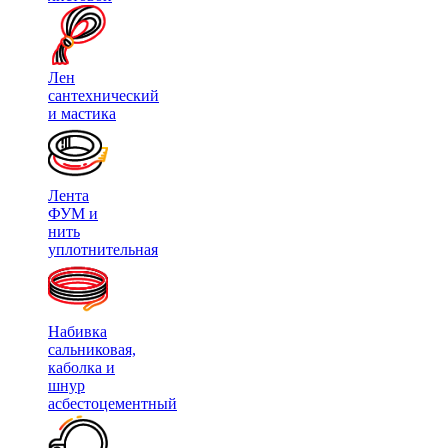
Лен
сантехнический
и мастика
Лента
ФУМ и
нить
уплотнительная
Набивка
сальниковая,
каболка и
шнур
асбестоцементный