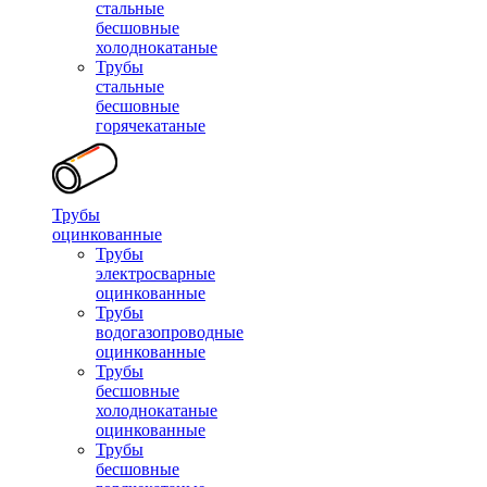
стальные
бесшовные
холоднокатаные
Трубы
стальные
бесшовные
горячекатаные
Трубы
оцинкованные
Трубы
электросварные
оцинкованные
Трубы
водогазопроводные
оцинкованные
Трубы
бесшовные
холоднокатаные
оцинкованные
Трубы
бесшовные