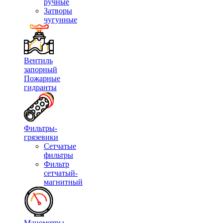
ручные
Затворы
чугунные
Вентиль
запорный
Пожарные
гидранты
Фильтры-
грязевики
Сетчатые
фильтры
Фильтр
сетчатый-
магнитный
Манометры