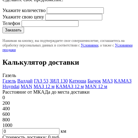
Укажите количество
Укажите свою цену
Телефон
Нажимая на кнопку, вы подтверждаете свое совершеннолетие, соглашаетесь на
обработку персональных данных в соответствии с
Условиями
, а также с
Условиями
продажи
Калькулятор доставки
Газель
Газель
Валдай
ГАЗ 53
ЗИЛ 130
Катюша
Бычок
МАЗ
КАМАЗ
Huyndai
MAN
МАЗ 12 м
КАМАЗ 12 м
MAN 12 м
Расстояние от МКАДа до места доставки
0
200
400
600
800
1000
км
Стоимость доставки:
0
руб.