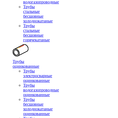
водогазопроводные
Трубы
стальные
бесшовные
холоднокатаные
Трубы
стальные
бесшовные
горячекатаные
Трубы
оцинкованные
Трубы
электросварные
оцинкованные
Трубы
водогазопроводные
оцинкованные
Трубы
бесшовные
холоднокатаные
оцинкованные