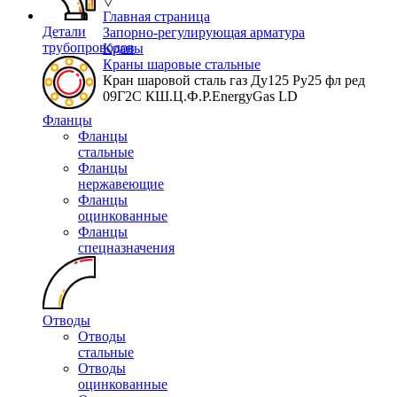
▽
Главная страница
Детали
Запорно-регулирующая арматура
трубопроводов
Краны
Краны шаровые стальные
Кран шаровой сталь газ Ду125 Ру25 фл ред
09Г2С КШ.Ц.Ф.Р.EnergyGas LD
Фланцы
Фланцы
стальные
Фланцы
нержавеющие
Фланцы
оцинкованные
Фланцы
спецназначения
Отводы
Отводы
стальные
Отводы
оцинкованные