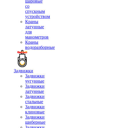
шаровые
со
спускным
устройством
Краны
латунные
для
манометров
Краны
водоразборные
Задвижки
Задвижки
чугунные
Задвижки
латунные
Задвижки
стальные
Задвижки
клиновые
Задвижки
шиберные
Задвижки