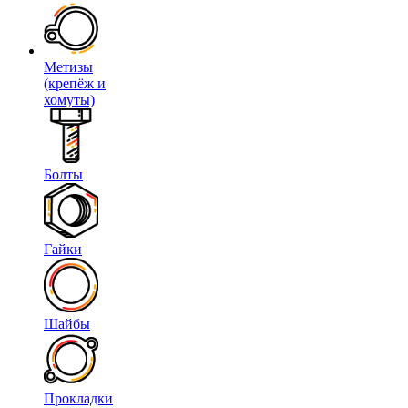
Метизы
(крепёж и
хомуты)
Болты
Гайки
Шайбы
Прокладки