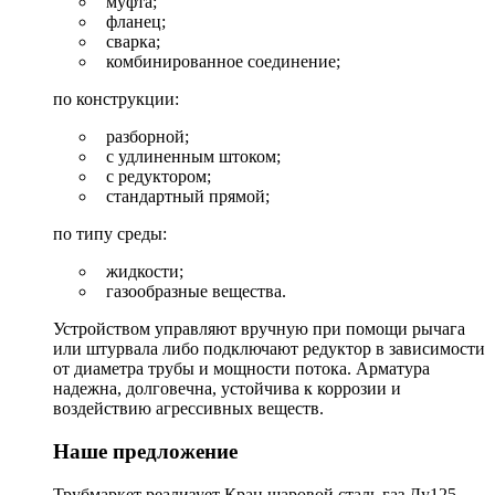
муфта;
фланец;
сварка;
комбинированное соединение;
по конструкции:
разборной;
с удлиненным штоком;
с редуктором;
стандартный прямой;
по типу среды:
жидкости;
газообразные вещества.
Устройством управляют вручную при помощи рычага
или штурвала либо подключают редуктор в зависимости
от диаметра трубы и мощности потока. Арматура
надежна, долговечна, устойчива к коррозии и
воздействию агрессивных веществ.
Наше предложение
Трубмаркет реализует Кран шаровой сталь газ Ду125