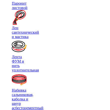
Паронит
листовой
Лен
сантехнический
и мастика
Лента
ФУМ и
нить
уплотнительная
Набивка
сальниковая,
каболка и
шнур
асбестоцементный