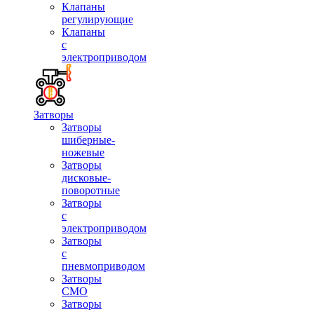
Клапаны
регулирующие
Клапаны
с
электроприводом
Затворы
Затворы
шиберные-
ножевые
Затворы
дисковые-
поворотные
Затворы
с
электроприводом
Затворы
с
пневмоприводом
Затворы
СМО
Затворы