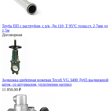
Труба ПП с раструбом, с р/к, Дн 110, Т 95°С толщ.ст. 2,7мм дл
1,5м
Договорная
Задвижка шиберная ножевая Tecofi VG 3400 Ду65 выдвижной
шток, со штурвалом, уплотнение нитрил
11 850.00
₽