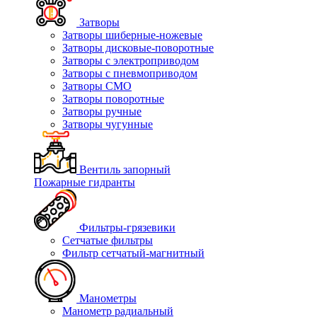
Затворы
Затворы шиберные-ножевые
Затворы дисковые-поворотные
Затворы с электроприводом
Затворы с пневмоприводом
Затворы СМО
Затворы поворотные
Затворы ручные
Затворы чугунные
Вентиль запорный
Пожарные гидранты
Фильтры-грязевики
Сетчатые фильтры
Фильтр сетчатый-магнитный
Манометры
Манометр радиальный