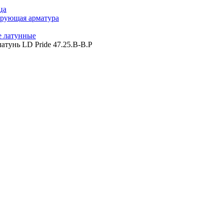
ца
ирующая арматура
 латунные
атунь LD Pride 47.25.В-В.Р