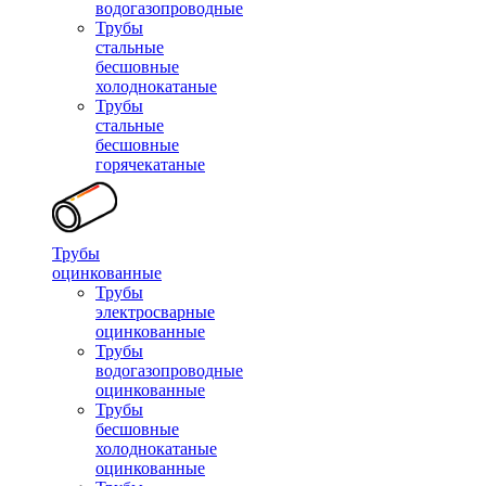
водогазопроводные
Трубы
стальные
бесшовные
холоднокатаные
Трубы
стальные
бесшовные
горячекатаные
Трубы
оцинкованные
Трубы
электросварные
оцинкованные
Трубы
водогазопроводные
оцинкованные
Трубы
бесшовные
холоднокатаные
оцинкованные