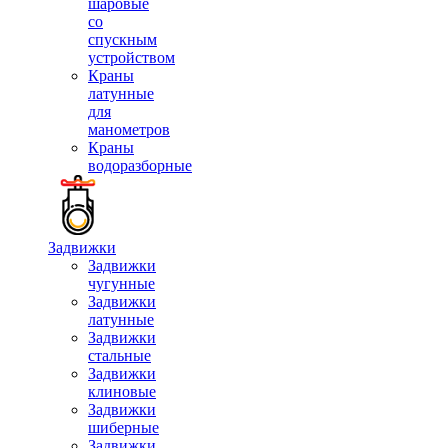
шаровые
со
спускным
устройством
Краны
латунные
для
манометров
Краны
водоразборные
Задвижки
Задвижки
чугунные
Задвижки
латунные
Задвижки
стальные
Задвижки
клиновые
Задвижки
шиберные
Задвижки