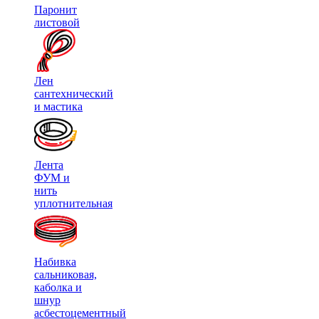
Паронит
листовой
Лен
сантехнический
и мастика
Лента
ФУМ и
нить
уплотнительная
Набивка
сальниковая,
каболка и
шнур
асбестоцементный