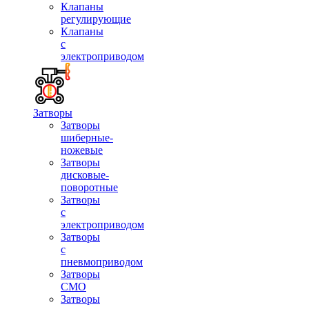
Клапаны
регулирующие
Клапаны
с
электроприводом
Затворы
Затворы
шиберные-
ножевые
Затворы
дисковые-
поворотные
Затворы
с
электроприводом
Затворы
с
пневмоприводом
Затворы
СМО
Затворы