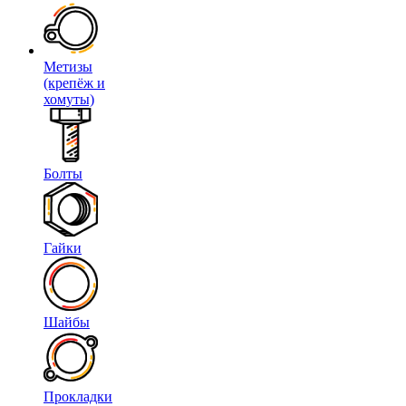
Метизы
(крепёж и
хомуты)
Болты
Гайки
Шайбы
Прокладки