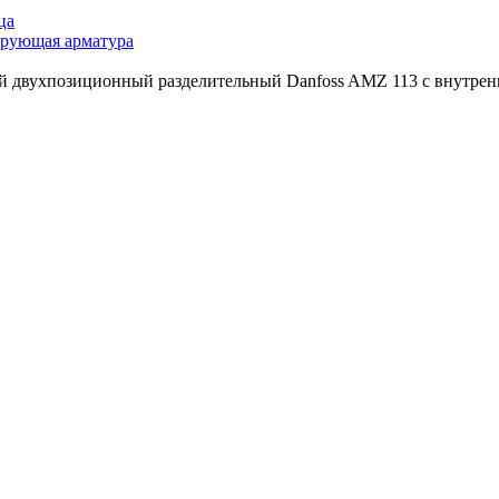
ца
ирующая арматура
й двухпозиционный разделительный Danfoss AMZ 113 c внутрен