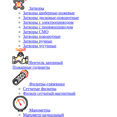
Затворы
Затворы шиберные-ножевые
Затворы дисковые-поворотные
Затворы с электроприводом
Затворы с пневмоприводом
Затворы СМО
Затворы поворотные
Затворы ручные
Затворы чугунные
Вентиль запорный
Пожарные гидранты
Фильтры-грязевики
Сетчатые фильтры
Фильтр сетчатый-магнитный
Манометры
Манометр радиальный