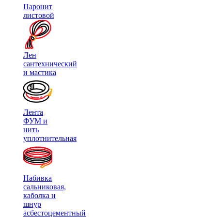
Паронит
листовой
Лен
сантехнический
и мастика
Лента
ФУМ и
нить
уплотнительная
Набивка
сальниковая,
каболка и
шнур
асбестоцементный