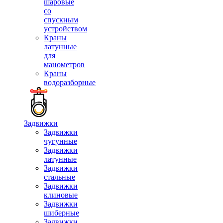
шаровые
со
спускным
устройством
Краны
латунные
для
манометров
Краны
водоразборные
Задвижки
Задвижки
чугунные
Задвижки
латунные
Задвижки
стальные
Задвижки
клиновые
Задвижки
шиберные
Задвижки