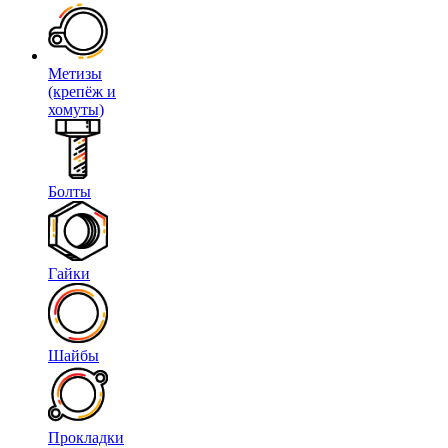
Метизы
(крепёж и
хомуты)
Болты
Гайки
Шайбы
Прокладки