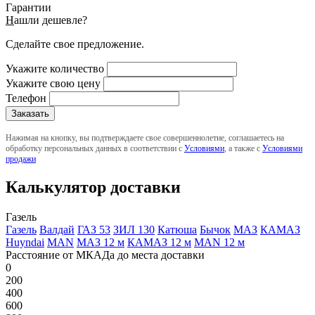
Гарантии
Н
ашли дешевле?
Сделайте свое предложение.
Укажите количество
Укажите свою цену
Телефон
Нажимая на кнопку, вы подтверждаете свое совершеннолетие, соглашаетесь на
обработку персональных данных в соответствии с
Условиями
, а также с
Условиями
продажи
Калькулятор доставки
Газель
Газель
Валдай
ГАЗ 53
ЗИЛ 130
Катюша
Бычок
МАЗ
КАМАЗ
Huyndai
MAN
МАЗ 12 м
КАМАЗ 12 м
MAN 12 м
Расстояние от МКАДа до места доставки
0
200
400
600