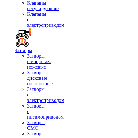
Клапаны
регулирующие
Клапаны
с
электроприводом
Затворы
Затворы
шиберные-
ножевые
Затворы
дисковые-
поворотные
Затворы
с
электроприводом
Затворы
с
пневмоприводом
Затворы
СМО
Затворы