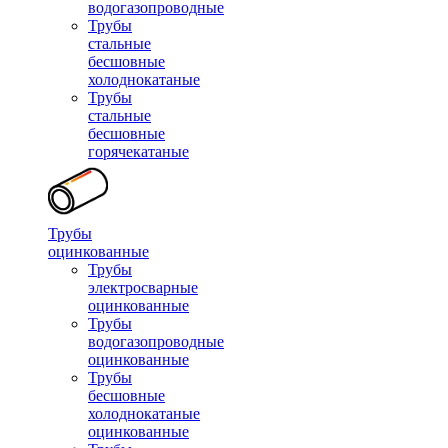
водогазопроводные
Трубы
стальные
бесшовные
холоднокатаные
Трубы
стальные
бесшовные
горячекатаные
Трубы
оцинкованные
Трубы
электросварные
оцинкованные
Трубы
водогазопроводные
оцинкованные
Трубы
бесшовные
холоднокатаные
оцинкованные