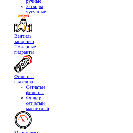
ручные
Затворы
чугунные
Вентиль
запорный
Пожарные
гидранты
Фильтры-
грязевики
Сетчатые
фильтры
Фильтр
сетчатый-
магнитный
Манометры