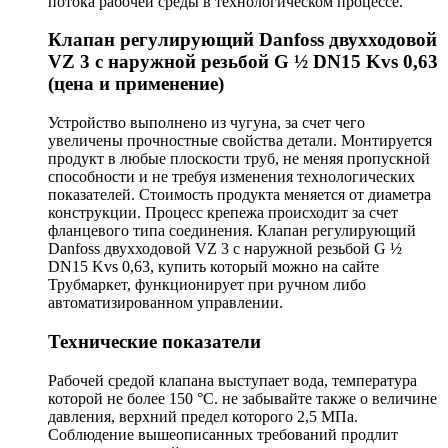
потока рабочей среды в технологическом процессе.
Клапан регулирующий Danfoss двухходовой
VZ 3 c наружной резьбой G ½ DN15 Kvs 0,63
(цена и применение)
Устройство выполнено из чугуна, за счет чего
увеличены прочностные свойства детали. Монтируется
продукт в любые плоскости труб, не меняя пропускной
способности и не требуя изменения технологических
показателей. Стоимость продукта меняется от диаметра
конструкции. Процесс крепежа происходит за счет
фланцевого типа соединения. Клапан регулирующий
Danfoss двухходовой VZ 3 c наружной резьбой G ½
DN15 Kvs 0,63, купить который можно на сайте
Трубмаркет, функционирует при ручном либо
автоматизированном управлении.
Технические показатели
Рабочей средой клапана выступает вода, температура
которой не более 150 °С. не забывайте также о величине
давления, верхний предел которого 2,5 МПа.
Соблюдение вышеописанных требований продлит