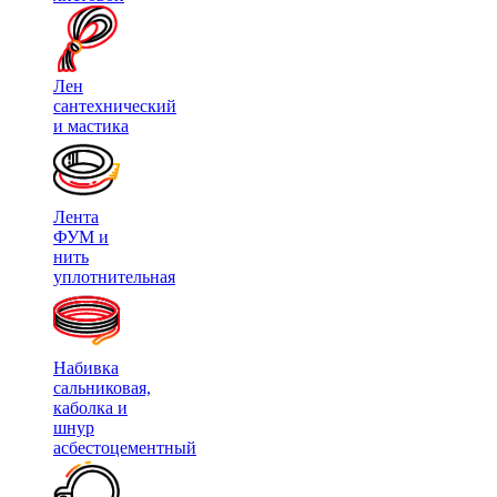
Лен
сантехнический
и мастика
Лента
ФУМ и
нить
уплотнительная
Набивка
сальниковая,
каболка и
шнур
асбестоцементный