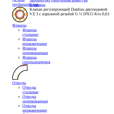
Запорно-регулирующая арматура
трубопроводов
Клапаны
Клапан регулирующий Danfoss двухходовой
VZ 3 c наружной резьбой G ½ DN15 Kvs 0,63
Фланцы
Фланцы
стальные
Фланцы
нержавеющие
Фланцы
оцинкованные
Фланцы
спецназначения
Отводы
Отводы
стальные
Отводы
оцинкованные
Отводы
нержавеющие