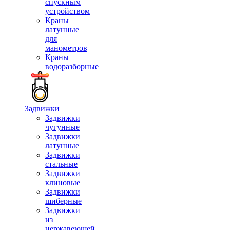
спускным
устройством
Краны
латунные
для
манометров
Краны
водоразборные
Задвижки
Задвижки
чугунные
Задвижки
латунные
Задвижки
стальные
Задвижки
клиновые
Задвижки
шиберные
Задвижки
из
нержавеющей