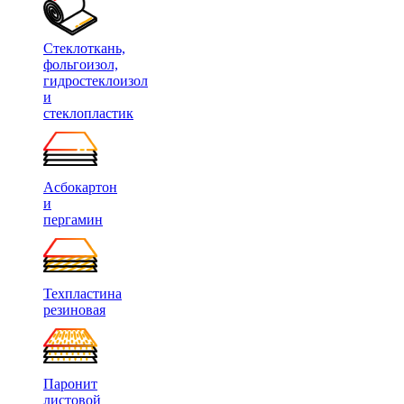
Стеклоткань,
фольгоизол,
гидростеклоизол
и
стеклопластик
Асбокартон
и
пергамин
Техпластина
резиновая
Паронит
листовой