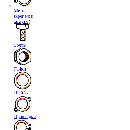
Метизы
(крепёж и
хомуты)
Болты
Гайки
Шайбы
Прокладки