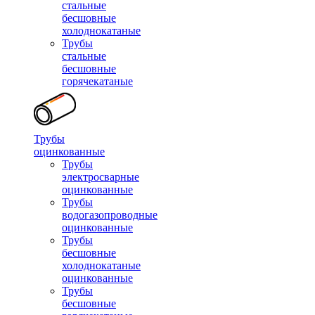
стальные
бесшовные
холоднокатаные
Трубы
стальные
бесшовные
горячекатаные
Трубы
оцинкованные
Трубы
электросварные
оцинкованные
Трубы
водогазопроводные
оцинкованные
Трубы
бесшовные
холоднокатаные
оцинкованные
Трубы
бесшовные