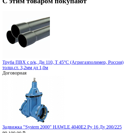
С этим товаром покупают
Труба ПВХ с р/к, Дн 110, Т 45°С (Агригазполимер, Россия)
толщ.ст. 3,2мм дл 1,0м
Договорная
Задвижка "System 2000" HAWLE 4040Е2 Ру 16 Ду 200/225